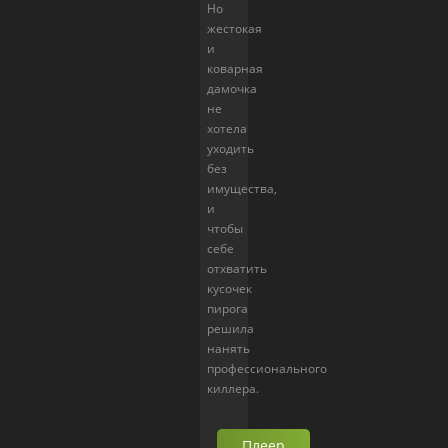
Но
жестокая
и
коварная
дамочка
не
хотела
уходить
без
имущества,
и
чтобы
себе
отхватить
кусочек
пирога
решила
нанять
профессионального
киллера.
Плеер