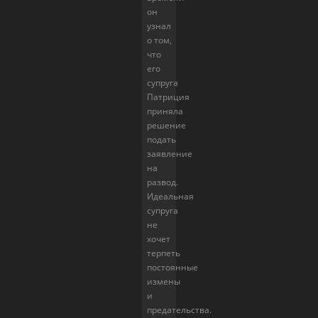
он
узнал
о том,
что
его
супруга
Патриция
приняла
решение
подать
заявление
на
развод.
Идеальная
супруга
не
хочет
терпеть
постоянные
измены
и
предательства.