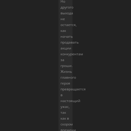
Но
другого
выхода
не
остается,
как
начать
продавать
акции
конкурентам
за
гроши.
Жизнь
главного
героя
превращается
в
настоящий
ужас,
так
как в
скором
времени