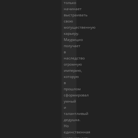
только
начинает
выстраивать
свою
могущественную
карьеру.
Маурицио
получает
в
наследство
огромную
империю,
которую
в
прошлом
сформировал
умный
и
талантливый
дедушка.
Но
единственная