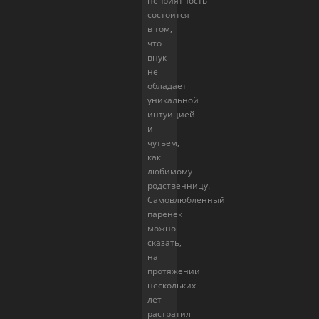
неприятность
состоится
в том,
что
внук
не
обладает
уникальной
интуицией
и
чутьем,
как
любимому
родственницу.
Самовлюбленный
паренек
можно
сказать,
на
протяжении
нескольких
лет
растратил