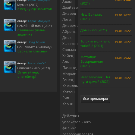
Адам
(2021)
Мумия (2017)
Драйвер,
а ведь у сценаристов
Джаред
Нэш Бриджес
19.01.2022
(2021)
Лето,
Автор:
Тарас Маджуга
Джереми
Семейный план (2023)
отличный фильм.
Дом Gucci (2021)
19.01.2022
Айронс,
зашел на
Джек
Тот, кто молится с
Автор:
Влад Алиев
19.01.2022
Хьюстон,
тобой 2 (2021)
Боб любит Абишолу (1-5 сезон)
Сальма
Сериалы классный.
Хайек,
Матрица:
18.01.2022
Аль
Воскрешение
Автор:
Alexander57
(2021)
Пачино,
Оппенгеймер (2023)
Опенгеймер,
Мадалина
опегеймер!
Человек-паук: Нет
18.01.2022
Генея,
пути домой (2021)
Камилль
Коттен,
Рив
Все премьеры
Карни
Действия
увлекательного
фильма
разворачивается