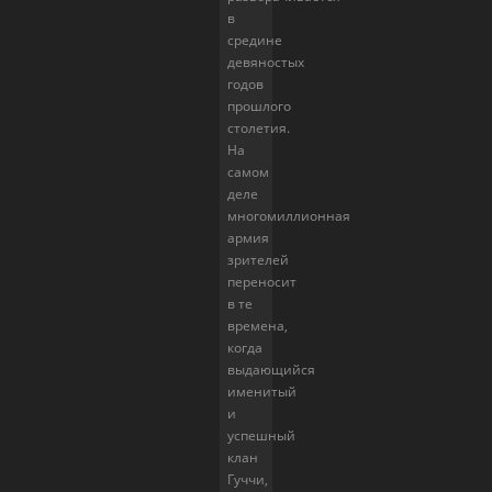
в
средине
девяностых
годов
прошлого
столетия.
На
самом
деле
многомиллионная
армия
зрителей
переносит
в те
времена,
когда
выдающийся
именитый
и
успешный
клан
Гуччи,