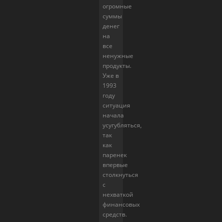
огромные
суммы
денег
на
все
ненужные
продукты.
Уже в
1993
году
ситуация
начала
усугубляться,
так
как
паренек
впервые
столкнуться
с
нехваткой
финансовых
средств.