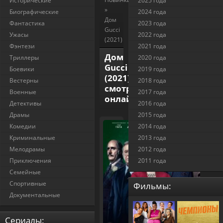
Исторические
2025 года
»
Биографические
2024 года
Дом
Фантастика
2023 года
Gucci
Ужасы
2022 года
(2021)
Фэнтези
2021 года
Дом
Триллеры
2020 года
Gucci
Боевики
2019 года
(2021)
Вестерны
2018 года
смотреть
Военные
2017 года
онлайн
Детективы
2016 года
Драмы
2015 года
Комедии
2014 года
Криминальные
2013 года
Мелодрамы
2012 года
Приключения
2011 года
Семейные
Спортивные
Фильмы:
Документальные
Cериалы: