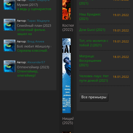
(2021)
Мумия (2017)
а ведь у сценаристов
Нэш Бриджес
19.01.2022
(2021)
Автор:
Тарас Маджуга
Семейный план (2023)
Костюм
отличный фильм.
Дом Gucci (2021)
(2022)
19.01.2022
зашел на
Тот, кто молится с
Автор:
Влад Алиев
19.01.2022
тобой 2 (2021)
Боб любит Абишолу (1-5 сезон)
Сериалы классный.
Матрица:
18.01.2022
Воскрешение
Автор:
Alexander57
(2021)
Оппенгеймер (2023)
Опенгеймер,
опегеймер!
Человек-паук: Нет
18.01.2022
пути домой (2021)
Все премьеры
Нищий
(2025)