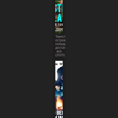
Таинственный
остров:
победителю
достанется
всё
(2025)