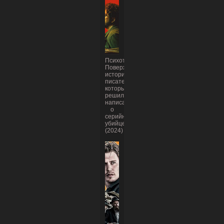
Психотерапия:
Поверхностная
история
писателя,
который
решил
написать
о
серийном
убийце
(2024)