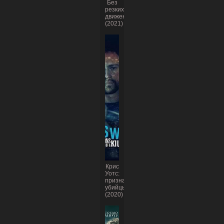
Без
резких
движений
(2021)
Крис
Уотс:
признания
убийцы
(2020)