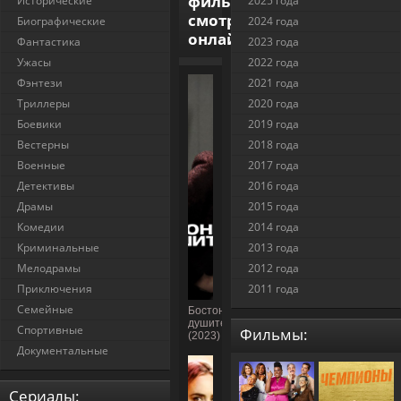
фильмы
Исторические
2025 года
смотреть
Биографические
2024 года
онлайн
Фантастика
2023 года
Ужасы
2022 года
Фэнтези
2021 года
Триллеры
2020 года
Боевики
2019 года
Вестерны
2018 года
Военные
2017 года
Детективы
2016 года
Драмы
2015 года
Комедии
2014 года
Криминальные
2013 года
Мелодрамы
2012 года
Приключения
2011 года
Семейные
Бостонский
душитель
Спортивные
Фильмы:
(2023)
Документальные
Cериалы: