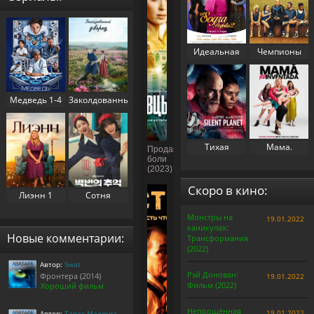
Идеальная
Чемпионы
свекровь 2
(2023)
(2025)
Медведь 1-4
Заколдованный
сезон (2022-
дворец 1
2025)
сезон (2025)
Тихая
Мама.
Продавцы
планета
Перезапуск
боли
(2023)
(2024)
(2025)
Скоро в кино:
Лиэнн 1
Сотня
сезон (2025)
воспоминаний
Монстры на
19.01.2022
/
каникулах:
Воспоминания
Новые комментарии:
Трансформания
номера 100 1
(2022)
сезон (2025)
Автор:
Swat
Рэй Донован:
Фронтера (2014)
19.01.2022
Фильм (2022)
Хороший фильм
Непрощённая
19.01.2022
Автор:
Тарас Маджуга