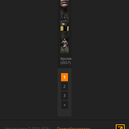
Кролик
(2017)
1
2
3
»
kino-lol.space © 2014-2026
Правообладателям