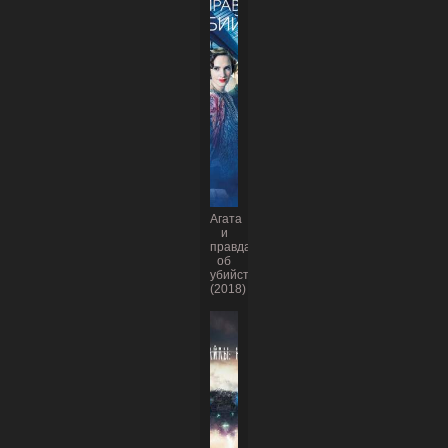
Агата
и
правда
об
убийстве
(2018)