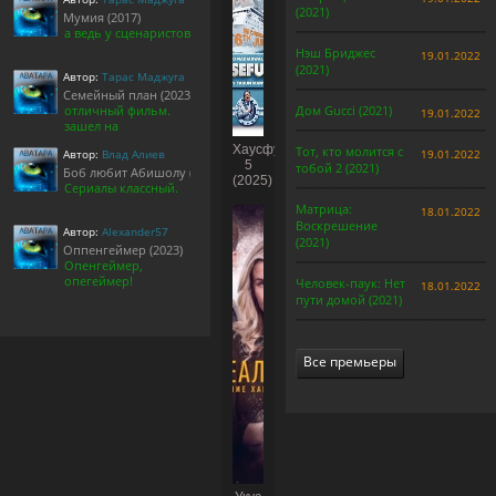
(2021)
Мумия (2017)
а ведь у сценаристов
Нэш Бриджес
19.01.2022
(2021)
Автор:
Тарас Маджуга
Семейный план (2023)
отличный фильм.
Дом Gucci (2021)
19.01.2022
зашел на
Хаусфул
Тот, кто молится с
Автор:
Влад Алиев
19.01.2022
5
тобой 2 (2021)
Боб любит Абишолу (1-5 сезон)
(2025)
Сериалы классный.
Матрица:
18.01.2022
Воскрешение
Автор:
Alexander57
(2021)
Оппенгеймер (2023)
Опенгеймер,
опегеймер!
Человек-паук: Нет
18.01.2022
пути домой (2021)
Все премьеры