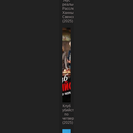
Укус
реальности:
Расследование
Ханны
Свенсен
(2025)
Клуб
убийств
по
четвергам
(2025)