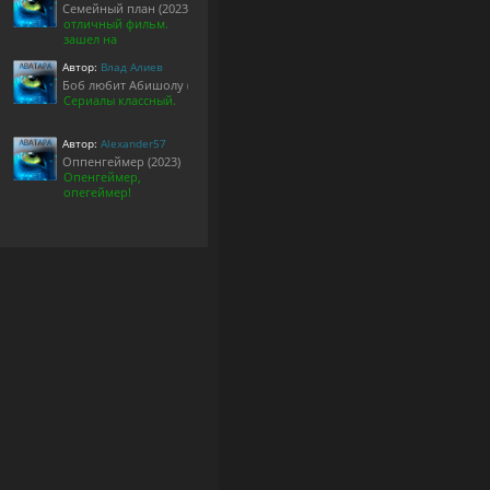
Семейный план (2023)
отличный фильм.
зашел на
Автор:
Влад Алиев
Боб любит Абишолу (1-5 сезон)
Сериалы классный.
Автор:
Alexander57
Оппенгеймер (2023)
Опенгеймер,
опегеймер!