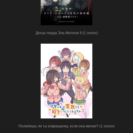
Досье лорда Эль-Меллоя II (1 сезон)
Полюбишь ли ты извращенку, если она милая? (1 сезон)