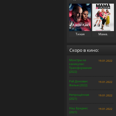
свекровь 2
(2023)
(2025)
Тихая
Мама.
планета
Перезапуск
(2024)
(2025)
Скоро в кино:
Монстры на
19.01.2022
каникулах:
Трансформания
(2022)
Рэй Донован:
19.01.2022
Фильм (2022)
Непрощённая
19.01.2022
(2021)
Нэш Бриджес
19.01.2022
(2021)