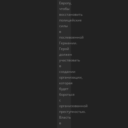
Европу,
чтобы
восстановить
полицейские
силы
в
послевоенной
Германии.
Герой
должен
участвовать
в
создании
организации,
которая
будет
бороться
с
организованной
преступностью.
Власть
в