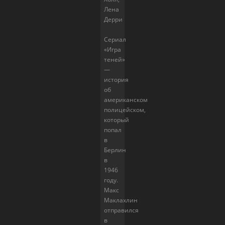
Лена
Дерри
Сериал
«Игра
теней»
—
история
об
американском
полицейском,
который
попал
в
Берлин
в
1946
году.
Макс
Маклахлин
отправился
в