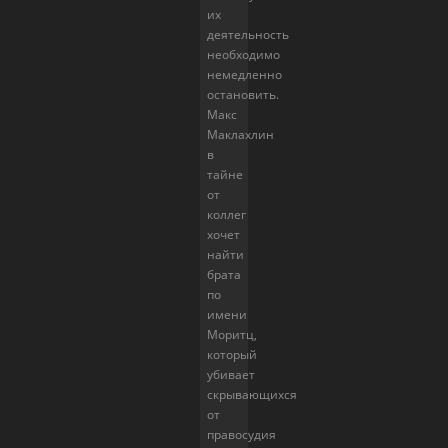
их
деятельность
необходимо
немедленно
остановить.
Макс
Маклахлин
в
тайне
от
коллег
хочет
найти
брата
по
имени
Моритц,
который
убивает
скрывающихся
от
правосудия