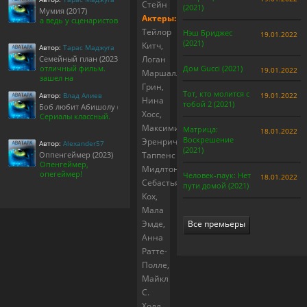
Стейн
(2021)
Мумия (2017)
Актеры:
а ведь у сценаристов
Тейлор
Нэш Бриджес
19.01.2022
(2021)
Китч,
Автор:
Тарас Маджуга
Семейный план (2023)
Логан
отличный фильм.
Дом Gucci (2021)
19.01.2022
Маршалл-
зашел на
Грин,
Тот, кто молится с
Автор:
Влад Алиев
19.01.2022
Нина
тобой 2 (2021)
Боб любит Абишолу (1-5 сезон)
Хосс,
Сериалы классный.
Максимилиан
Матрица:
18.01.2022
Воскрешение
Эренрич,
Автор:
Alexander57
(2021)
Оппенгеймер (2023)
Таппенс
Опенгеймер,
Мидлтон,
опегеймер!
Человек-паук: Нет
18.01.2022
Себастьян
пути домой (2021)
Кох,
Мала
Эмде,
Все премьеры
Анна
Ратте-
Полле,
Майкл
С.
Холл,