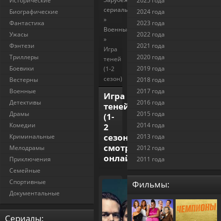
Исторические
2025 года
сериалы
Биографические
2024 года
»
Фантастика
2023 года
Военные
Ужасы
2022 года
»
Фэнтези
2021 года
Игра
Триллеры
2020 года
теней
Боевики
2019 года
(1-2
сезон)
Вестерны
2018 года
Военные
2017 года
Игра
Детективы
2016 года
теней
Драмы
2015 года
(1-
Комедии
2014 года
2
сезон)
Криминальные
2013 года
смотреть
Мелодрамы
2012 года
онлайн
Приключения
2011 года
Семейные
Спортивные
Фильмы:
Документальные
Cериалы: