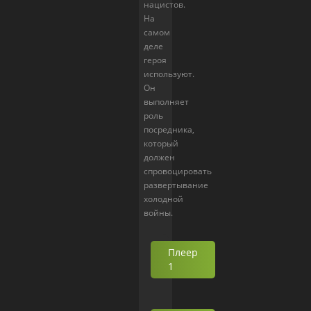
нацистов.
На
самом
деле
героя
используют.
Он
выполняет
роль
посредника,
который
должен
спровоцировать
развертывание
холодной
войны.
Плеер
1