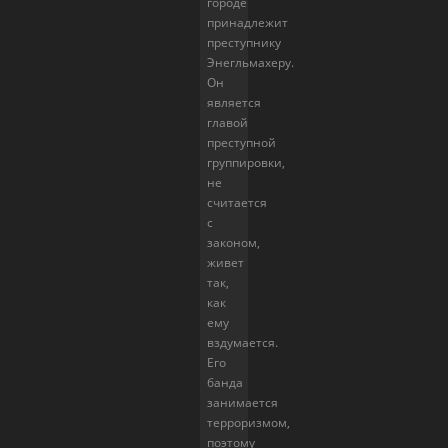
городе
принадлежит
преступнику
Энегльмахеру.
Он
является
главой
преступной
группировки,
не
считается
с
законом,
живет
так,
как
ему
вздумается.
Его
банда
занимается
терроризмом,
поэтому