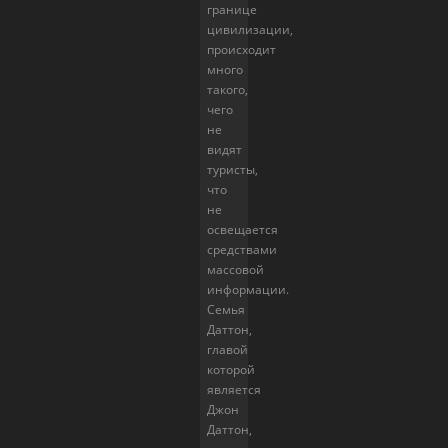
границе
цивилизации,
происходит
много
такого,
чего
не
видят
туристы,
что
не
освещается
средствами
массовой
информации.
Семья
Даттон,
главой
которой
является
Джон
Даттон,