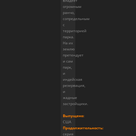
владеет
огромным
ранчо,
сопредельным
с
территорией
парка.
На их
землю
претендует
и сам
парк,
и
индейская
резервация,
и
жадные
застройщики.
Выпущено:
США
Продолжительность:
серия