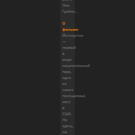
Люк
Граймс...
О
фильме:
Йеллоустон
—
первый
в
мире
национальный
парк,
одно
из
самих
посещаемых
мест
в
США.
Но
здесь,
на