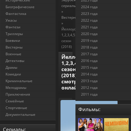
Исторические
2025 года
сериалы
Биографические
2024 года
»
Фантастика
2023 года
Вестерны
Ужасы
2022 года
»
Фэнтези
2021 года
Йеллоустоун
Триллеры
2020 года
1,2,3,4,5
Боевики
2019 года
сезон
(2018)
Вестерны
2018 года
Военные
2017 года
Йеллоустоун
Детективы
2016 года
1,2,3,4,5
Драмы
2015 года
сезон
Комедии
2014 года
(2018)
смотреть
Криминальные
2013 года
онлайн
Мелодрамы
2012 года
Приключения
2011 года
Семейные
Спортивные
Фильмы:
Документальные
Cериалы: