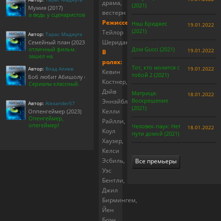
драма,
(2021)
Мумия (2017)
вестерн
а ведь у сценаристов
Режиссер:
Нэш Бриджес
19.01.2022
(2021)
Тейлор
Автор:
Тарас Маджуга
Шеридан
Семейный план (2023)
отличный фильм.
Дом Gucci (2021)
19.01.2022
В
зашел на
ролях:
Тот, кто молится с
Автор:
Влад Алиев
19.01.2022
Кевин
тобой 2 (2021)
Боб любит Абишолу (1-5 сезон)
Костнер,
Сериалы классный.
Дэйв
Матрица:
18.01.2022
Воскрешение
Эннэйбл,
Автор:
Alexander57
(2021)
Келли
Оппенгеймер (2023)
Опенгеймер,
Райлли,
опегеймер!
Человек-паук: Нет
18.01.2022
Коул
пути домой (2021)
Хаузер,
Келси
Эсбиль,
Все премьеры
Уэс
Бентли,
Джил
Бирмингем,
Йен
Боэн,