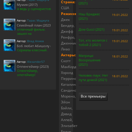
Страна:
(2021)
Мумия (2017)
США
а ведь у сценаристов
Режиссер:
Нэш Бриджес
19.01.2022
(2021)
Джек
Автор:
Тарас Маджуга
Семейный план (2023)
Бендер,
отличный фильм.
Дом Gucci (2021)
19.01.2022
Джефф
зашел на
Ренфро,
Тот, кто молится с
Автор:
Влад Алиев
19.01.2022
Дженнифер
тобой 2 (2021)
Боб любит Абишолу (1-5 сезон)
Лиао
Сериалы классный.
Актеры:
Матрица:
18.01.2022
Воскрешение
Скотт
Автор:
Alexander57
(2021)
Оппенгеймер (2023)
МакКорд,
Опенгеймер,
Хэролд
опегеймер!
Человек-паук: Нет
18.01.2022
Перрино,
пути домой (2021)
Каталина
Сандино
Морено,
Все премьеры
Эйон
Бэйли,
Дэвид
Алпей,
Элизабет
Браун,