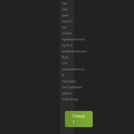
так
как
уже
никто
не
знает
правильного
пути к
цивилизации.
Все,
кто
оказывается
в
городке,
застревают
здесь
навсегда.
Плеер
1