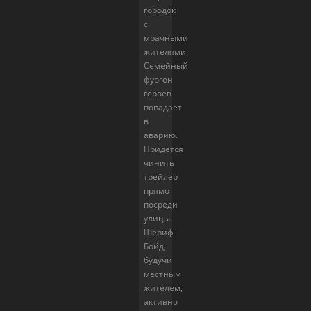
городок
с
мрачными
жителями.
Семейный
фургон
героев
попадает
в
аварию.
Придется
чинить
трейлер
прямо
посреди
улицы.
Шериф
Бойд,
будучи
местным
жителем,
активно