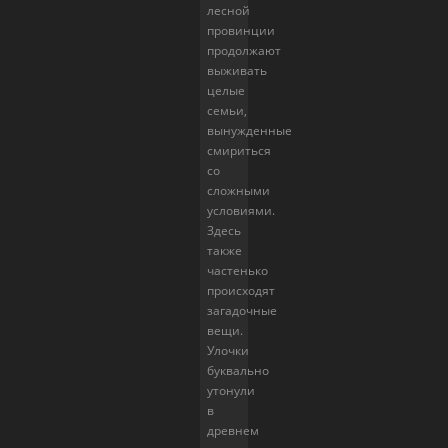
лесной
провинции
продолжают
выживать
целые
семьи,
вынужденные
смириться
со
сложными
условиями.
Здесь
также
частенько
происходят
загадочные
вещи.
Улочки
буквально
утонули
в
древнем