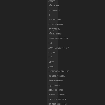
лесу.
Мэтьюз
мечтает
о
хорошем
семейном
отпуске.
Мужчина
направляется
на
долгожданный
отдых.
Но
ему
дают
неправильные
координаты.
Конечным
пунктом
движения
неожиданно
оказывается
заброшенный