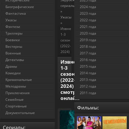
Исторические
2025 года
сериалы
Биографические
2024 года
»
Фантастика
2023 года
Ужасы
Ужасы
2022 года
»
Фэнтези
2021 года
Извне
Триллеры
2020 года
1-3
Боевики
2019 года
сезон
(2022-
Вестерны
2018 года
2024)
Военные
2017 года
Детективы
2016 года
Извне
Драмы
2015 года
1-3
Комедии
сезон
2014 года
(2022-
Криминальные
2013 года
2024)
Мелодрамы
2012 года
смотреть
Приключения
2011 года
онлайн
Семейные
Спортивные
Фильмы:
Документальные
Cериалы: