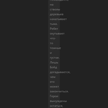
на
стволы
деревьев
накатывает
тьма.
Ребят
окутывает
что-
то
темные
и
густое.
Лишь
Бойд
догадывается,
чем
это
может
закончиться.
Герои
вынуждены
остаться,