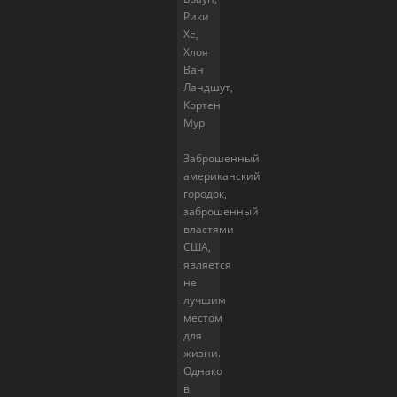
Рики
Хе,
Хлоя
Ван
Ландшут,
Кортен
Мур
Заброшенный
американский
городок,
заброшенный
властями
США,
является
не
лучшим
местом
для
жизни.
Однако
в