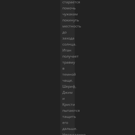
старается
помочь
чужакам
покинуть
местность
до
захода
солнца.
Итан
получает
травму
в
темной
чаще.
Шериф,
Джим
и
Кристи
пытаются
тащить
его
дальше.
Неожиданно