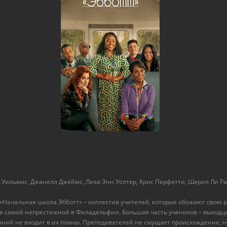
 Уильямс, Джанелл Джеймс, Лиза Энн Уолтер, Крис Перфетти, Шерил Ли Р
«Начальная школа Эбботт» – коллектив учителей, которые обожают свою р
ся самой непрестижной в Филадельфии. Большая часть учеников – выходц
аний не входит в их планы. Преподавателей не смущает происхождение, н