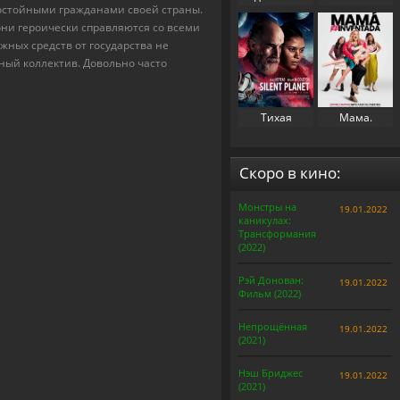
достойными гражданами своей страны.
свекровь 2
(2023)
они героически справляются со всеми
(2025)
ных средств от государства не
ный коллектив. Довольно часто
Тихая
Мама.
планета
Перезапуск
(2024)
(2025)
Скоро в кино:
Монстры на
19.01.2022
каникулах:
Трансформания
(2022)
Рэй Донован:
19.01.2022
Фильм (2022)
Непрощённая
19.01.2022
(2021)
Нэш Бриджес
19.01.2022
(2021)