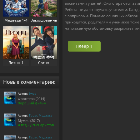
воспитания у детей. Они стараются за
Ребята не дают скучать учителям. Каж
сюрпризами. Помимо основных обязанно
Медведь 1-4
Заколдованный
приходится, родителями учеников тоже 
сезон (2022-
дворец 1
напряженную обстановку разряжает мил
2025)
сезон (2025)
Плеер 1
Лиэнн 1
Сотня
сезон (2025)
воспоминаний
/
Воспоминания
Новые комментарии:
номера 100 1
сезон (2025)
Автор:
Swat
Фронтера (2014)
Хороший фильм
Автор:
Тарас Маджуга
Мумия (2017)
а ведь у сценаристов
Автор:
Тарас Маджуга