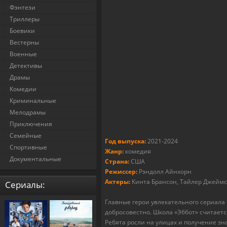
Фэнтези
Триллеры
Боевики
Вестерны
Военные
Детективы
Драмы
Комедии
Криминальные
Мелодрамы
Приключения
Семейные
Год выпуска:
2021-2024
Спортивные
Жанр:
комедия
Документальные
Страна:
США
Режиссер:
Рэндолл Айнхорн
Актеры:
Кинта Брансон, Тайлер Джеймс
Cериалы:
Главные герои увлекательного сериала 
добросовестно. Школа «Эббот» считает
Ребята росли на улицах и получение зн