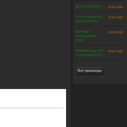
Дом Gucci (2021)
19.01.2022
Тот, кто молится с
19.01.2022
тобой 2 (2021)
Матрица:
18.01.2022
Воскрешение
(2021)
Человек-паук: Нет
18.01.2022
пути домой (2021)
Все премьеры