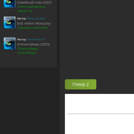
Семейный план (2023)
отличный фильм.
зашел на
Автор:
Влад Алиев
Боб любит Абишолу (1-5 сезон)
Сериалы классный.
Автор:
Alexander57
Оппенгеймер (2023)
Опенгеймер,
опегеймер!
Плеер 2