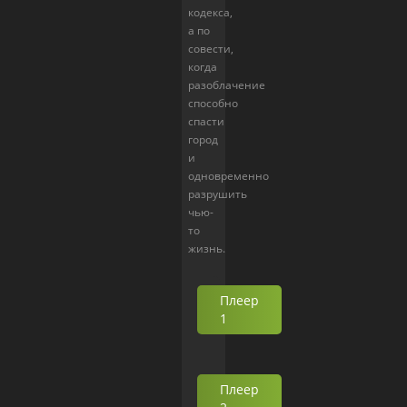
кодекса,
а по
совести,
когда
разоблачение
способно
спасти
город
и
одновременно
разрушить
чью-
то
жизнь.
Плеер
1
Плеер