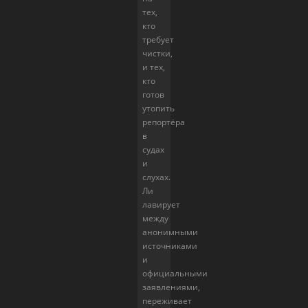
тех,
кто
требует
чистки,
и тех,
кто
готов
утопить
репортёра
в
судах
и
слухах.
Ли
лавирует
между
анонимными
источниками
и
официальными
заявлениями,
переживает