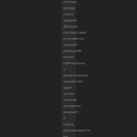
истина
всегда
стоит
дороже.
Дальше
последствия
становятся
цепной
реакцией:
после
публикации
о
влиятельном
семействе
один
из его
членов
внезапно
умирает,
и
город
раскалывается
на