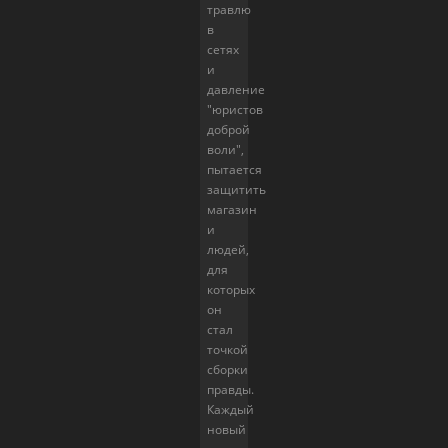
травлю
в
сетях
и
давление
"юристов
доброй
воли",
пытается
защитить
магазин
и
людей,
для
которых
он
стал
точкой
сборки
правды.
Каждый
новый