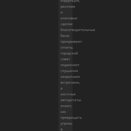
коррупции,
расизма
и
клановых
сделок:
благотворительные
балы
прикрывают
откаты,
городской
совет
подменяет
слушания
закрытыми
встречами,
а
местные
авторитеты
знают,
как
превращать
угрозы
в