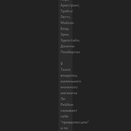
Армстронг,
Трэйси
Леттс,
Мэйкон
Блэр,
Эрик
Эделстайн,
Джонни
Пембертон
В
Талсе
владелец
маленького
книжного
магазина
Ли
Рейбон
называет
себя
"правдописцем"
и по