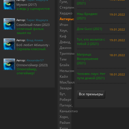
Гуле,
(2021)
Мумия (2017)
Стерлин
а ведь у сценаристов
Харджо
Нэш Бриджес
19.01.2022
(2021)
Актеры:
Автор:
Тарас Маджуга
Итан
Семейный план (2023)
отличный фильм.
Дом Gucci (2021)
19.01.2022
Хоук,
зашел на
Киф
Тот, кто молится с
Автор:
Влад Алиев
19.01.2022
Дэвид,
тобой 2 (2021)
Боб любит Абишолу (1-5 сезон)
Джинн
Сериалы классный.
Трипплхорн,
Матрица:
18.01.2022
Воскрешение
Тим
Автор:
Alexander57
(2021)
Блэйк
Оппенгеймер (2023)
Опенгеймер,
Нельсон,
опегеймер!
Человек-паук: Нет
18.01.2022
Кайл
пути домой (2021)
МакЛахлен,
Захари
Бут,
Все премьеры
Роберт
Питерс,
Каньехтио
Хорн,
Райан
Кира