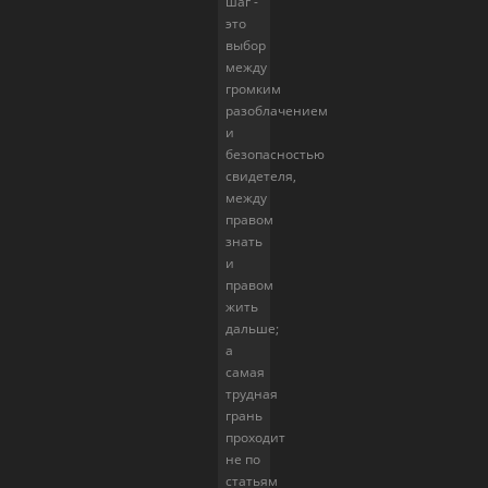
шаг -
это
выбор
между
громким
разоблачением
и
безопасностью
свидетеля,
между
правом
знать
и
правом
жить
дальше;
а
самая
трудная
грань
проходит
не по
статьям