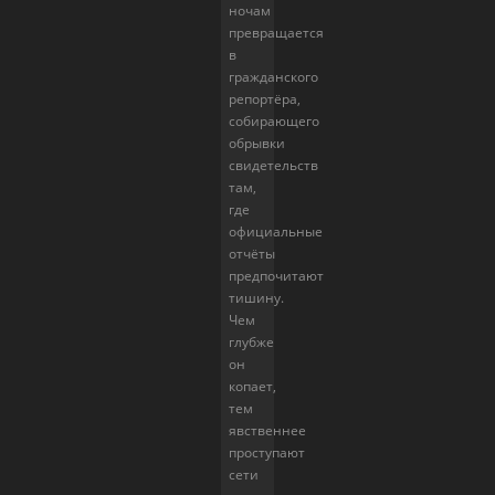
ночам
превращается
в
гражданского
репортёра,
собирающего
обрывки
свидетельств
там,
где
официальные
отчёты
предпочитают
тишину.
Чем
глубже
он
копает,
тем
явственнее
проступают
сети