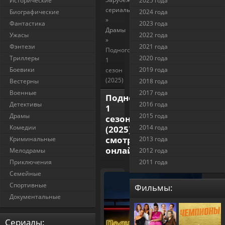
Исторические
2025 года
сериалы
Биографические
2024 года
»
Фантастика
2023 года
Драмы
Ужасы
2022 года
»
Фэнтези
2021 года
Подноготная
Триллеры
2020 года
1
Боевики
2019 года
сезон
(2025)
Вестерны
2018 года
Военные
2017 года
Подноготная
Детективы
2016 года
1
Драмы
2015 года
сезон
Комедии
2014 года
(2025)
смотреть
Криминальные
2013 года
онлайн
Мелодрамы
2012 года
Приключения
2011 года
Семейные
Спортивные
Фильмы:
Документальные
Cериалы: