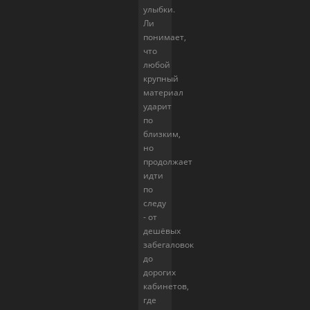
улыбки.
Ли
понимает,
что
любой
крупный
материал
ударит
по
близким,
но
продолжает
идти
по
следу
- от
дешёвых
забегаловок
до
дорогих
кабинетов,
где