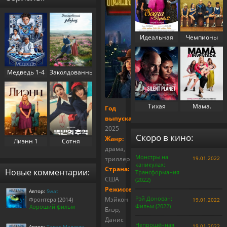
Идеальная
Чемпионы
свекровь 2
(2023)
(2025)
Медведь 1-4
Заколдованный
сезон (2022-
дворец 1
2025)
сезон (2025)
Тихая
Мама.
Год
планета
Перезапуск
выпуска:
(2024)
(2025)
2025
Скоро в кино:
Жанр:
Лиэнн 1
Сотня
драма,
сезон (2025)
воспоминаний
Монстры на
триллер
19.01.2022
/
каникулах:
Воспоминания
Страна:
Новые комментарии:
Трансформания
номера 100 1
США
(2022)
сезон (2025)
Режиссер:
Автор:
Swat
Рэй Донован:
Мэйкон
Фронтера (2014)
19.01.2022
Фильм (2022)
Хороший фильм
Блэр,
Данис
Непрощённая
19.01.2022
Автор:
Тарас Маджуга