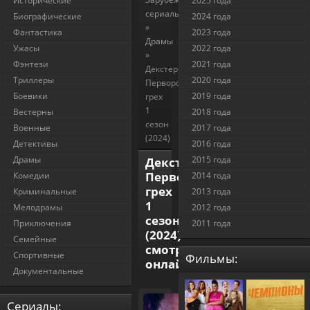
Исторические
2025 года
сериалы
Биографические
2024 года
»
Фантастика
2023 года
Драмы
Ужасы
2022 года
»
Фэнтези
2021 года
Декстер:
Триллеры
2020 года
Первородный
Боевики
2019 года
грех
1
Вестерны
2018 года
сезон
Военные
2017 года
(2024)
Детективы
2016 года
Драмы
2015 года
Декстер:
Первородный
Комедии
2014 года
грех
Криминальные
2013 года
1
Мелодрамы
2012 года
сезон
Приключения
2011 года
(2024)
Семейные
смотреть
Спортивные
Фильмы:
онлайн
Документальные
Cериалы: