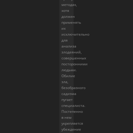
методах,
хотя
должен
применять
их
исключительно
для
анализа
злодеяний,
совершенных
посторонними
людьми.
Обилие
зла,
безобразного
садизма
пугает
специалиста.
Постепенно
в нем
укрепляется
убеждение