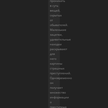
проникать
в суть
вещей,
скрытых
от
обывателей.
Маленькие
зацепки,
удивительные
находки
раскрывают
для
него
картины
страшных
преступлений.
Одновременно
он
получает
множество
информации
о
преступных