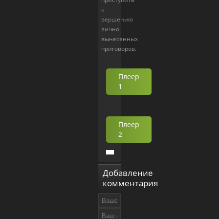
к
вершению
лично
вынесенных
приговоров.
Плеер
1
Плеер
2
Добавление
комментария