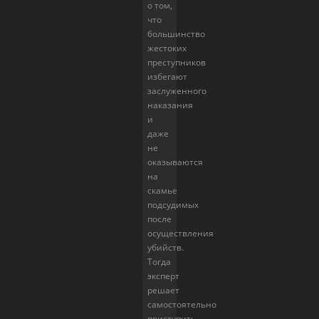
о том,
что
большинство
жестоких
преступников
избегают
заслуженного
наказания
и
даже
не
оказываются
на
скамье
подсудимых
после
осуществления
убийств.
Тогда
эксперт
решает
самостоятельно
приступить