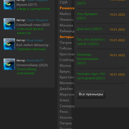
США
(2021)
Мумия (2017)
Режиссер:
а ведь у сценаристов
Майкл
Нэш Бриджес
19.01.2022
(2021)
Леманн,
Автор:
Тарас Маджуга
Семейный план (2023)
Моника
отличный фильм.
Дом Gucci (2021)
19.01.2022
Рэйманд
зашел на
Актеры:
Тот, кто молится с
Автор:
Влад Алиев
19.01.2022
Патрик
тобой 2 (2021)
Боб любит Абишолу (1-5 сезон)
Гибсон,
Сериалы классный.
Кристиан
Матрица:
18.01.2022
Воскрешение
Слэйтер,
Автор:
Alexander57
(2021)
Оппенгеймер (2023)
Молли
Опенгеймер,
Браун,
опегеймер!
Человек-паук: Нет
18.01.2022
Кристина
пути домой (2021)
Милиан,
Джеймс
Все премьеры
Мартинес,
Алекс
Симидзу,
Рено
Уилсон,
Патрик
Демпси,