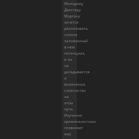
Молодому
Декстеру
Моргану
хочется
реализовать
сполна
заложенный
в нем
потенциал,
и он
не
догадывается
о
возможных
сложностях
на
этом
пути.
Изучение
криминалистики
позволяет
ему