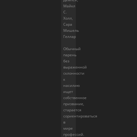
Майкл
С.
Холл,
Сара
Мишель
Геллар
Обычный
парень
без
выраженной
склонности
к
насилию
ищет
собственное
призвание,
старается
сориентироваться
в
мире
профессий.