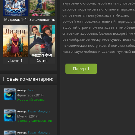
внутреннюю боль, герой начал употребл
Строгое тюремное заключение персонаж
отправляется для убежища в Индию.
Медведь 1-4
Заколдованный
Бомбей на продолжительный период ста
сезон (2022-
дворец 1
в другой стране, он попадает в мир бед
2025)
сезон (2025)
спасении здоровья. Однако вскоре Лин 
разнообразное нескучное существовани
человеческих поступков. В поисках себ
настоящую любовь и сделает нужный в
Лиэнн 1
Сотня
сезон (2025)
воспоминаний
Плеер 1
/
Воспоминания
Новые комментарии:
номера 100 1
сезон (2025)
Автор:
Swat
Фронтера (2014)
Хороший фильм
Автор:
Тарас Маджуга
Мумия (2017)
а ведь у сценаристов
Автор:
Тарас Маджуга