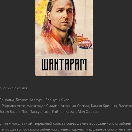
ма, приключения
Дональд, Бхарат Наллури, Бронуэн Хьюз
, Радхика Апте, Александр Сиддиг, Антония Деспла, Камал Кришна, Электр
ссал Баззи, Люк Паскуалино, Рэйчел Камат, Мэл Одедра
чил многолетний тюремный срок за совершение вооруженного ограбления
и общаться со своим ребенком сильно удручили душевное состояние мужч