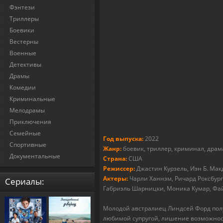
Фэнтези
Триллеры
Боевики
Вестерны
Военные
Детективы
Драмы
Комедии
Криминальные
Мелодрамы
Приключения
Семейные
Год выпуска:
2022
Спортивные
Жанр:
боевик, триллер, криминал, дра
Документальные
Страна:
США
Режиссер:
Джастин Курзель, Иэн Б. Мак
Актеры:
Чарли Ханнэм, Ричард Роксбург
Cериалы:
Габриэль Шарницки, Моника Кумар, Фай
Молодой австралиец Линдсей Форд полу
любимой супругой, лишение возможност