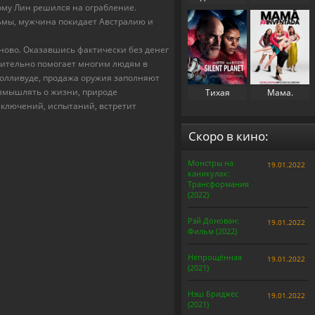
ому Лин решился на ограбление.
свекровь 2
(2023)
ьмы, мужчина покидает Австралию и
(2025)
ново. Оказавшись фактически без денег
ствительно помогает многим людям в
 Болливуде, продажа оружия заполняют
азмышлять о жизни, природе
Тихая
Мама.
планета
Перезапуск
иключений, испытаний, встретит
(2024)
(2025)
Скоро в кино:
Монстры на
19.01.2022
каникулах:
Трансформания
(2022)
Рэй Донован:
19.01.2022
Фильм (2022)
Непрощённая
19.01.2022
(2021)
Нэш Бриджес
19.01.2022
(2021)