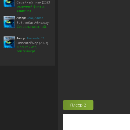
Семейный план (2023)
отличный фильм.
зашел на
Автор:
Влад Алиев
Боб любит Абишолу (1-5 сезон)
Сериалы классный.
Автор:
Alexander57
Оппенгеймер (2023)
Опенгеймер,
опегеймер!
Плеер 2