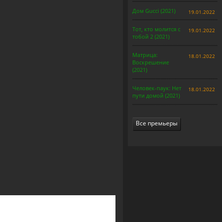
Дом Gucci (2021)
19.01.2022
Тот, кто молится с
19.01.2022
тобой 2 (2021)
Матрица:
18.01.2022
Воскрешение
(2021)
Человек-паук: Нет
18.01.2022
пути домой (2021)
Все премьеры