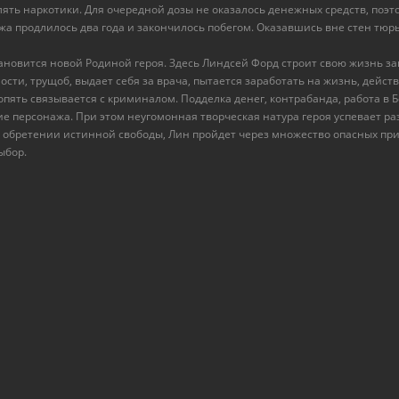
ять наркотики. Для очередной дозы не оказалось денежных средств, поэт
а продлилось два года и закончилось побегом. Оказавшись вне стен тюр
новится новой Родиной героя. Здесь Линдсей Форд строит свою жизнь за
ности, трущоб, выдает себя за врача, пытается заработать на жизнь, дей
опять связывается с криминалом. Подделка денег, контрабанда, работа в
е персонажа. При этом неугомонная творческая натура героя успевает р
я, обретении истинной свободы, Лин пройдет через множество опасных пр
ыбор.