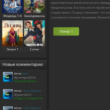
единственным желанием узнать правду 
предательства. Его путь мести пролега
старые враги. Ги-джун понимает, что с
Медведь 1-4
Заколдованный
становится ночным кошмаром, безжалос
сезон (2022-
дворец 1
2025)
сезон (2025)
Плеер 1
Лиэнн 1
Сотня
сезон (2025)
воспоминаний
/
Воспоминания
Новые комментарии:
номера 100 1
сезон (2025)
Автор:
Swat
Фронтера (2014)
Хороший фильм
Автор:
Тарас Маджуга
Мумия (2017)
а ведь у сценаристов
Автор:
Тарас Маджуга