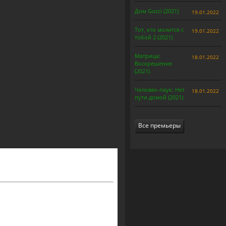
Дом Gucci (2021)
19.01.2022
Тот, кто молится с
19.01.2022
тобой 2 (2021)
Матрица:
18.01.2022
Воскрешение
(2021)
Человек-паук: Нет
18.01.2022
пути домой (2021)
Все премьеры