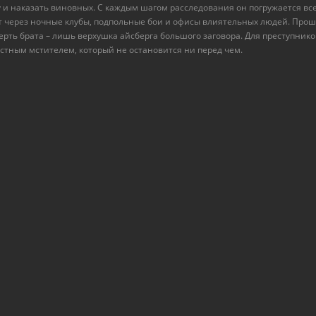
и наказать виновных. С каждым шагом расследования он погружается все
ет через ночные клубы, подпольные бои и офисы влиятельных людей. Прош
мерть брата – лишь верхушка айсберга большого заговора. Для преступнико
тным мстителем, который не остановится ни перед чем.