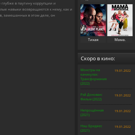
 глубже в паутину коррупции и
свекровь 2
(2023)
лые навыки возвращаются к нему, как и
(2025)
в, замешанных в этом деле, он
Тихая
Мама.
планета
Перезапуск
(2024)
(2025)
Скоро в кино:
Монстры на
19.01.2022
каникулах:
Трансформания
(2022)
Рэй Донован:
19.01.2022
Фильм (2022)
Непрощённая
19.01.2022
(2021)
Нэш Бриджес
19.01.2022
(2021)