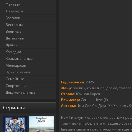
Фэнтези
Триллеры
Боевики
Вестерны
Военные
Детективы
Драмы
Комедии
Криминальные
Мелодрамы
Приключения
Семейные
Год выпуска:
2025
Спортивные
Жанр:
боевик, криминал, драма, трилле
Документальные
Страна:
Южная Корея
Режиссер:
Сон Ын Чхве (II)
Актеры:
Чжи Соп Со, Джун Хо Хо, Киль Ка
Cериалы:
Нам Ги-джун, человек с непростым про
трагическая гибель его младшего брата
Бывшие связи в преступном мире еще жи