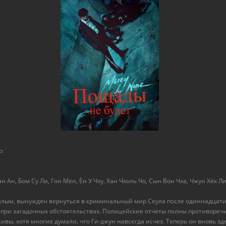
р
н Ан, Бом Су Ли, Гон Мён, Ён У Чху, Хан Чхоль Чо, Сын Вон Чха, Чжун Хёк Ли 
шлым, вынужден вернуться в криминальный мир Сеула после одиннадцати л
 при загадочных обстоятельствах. Полицейские отчеты полны противореч
вы, хотя многие думали, что Ги-джун навсегда исчез. Теперь он вновь з