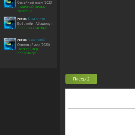
Семейный план (2023)
отличный фильм.
зашел на
Автор:
Влад Алиев
Боб любит Абишолу (1-5 сезон)
Сериалы классный.
Автор:
Alexander57
Оппенгеймер (2023)
Опенгеймер,
опегеймер!
Плеер 2