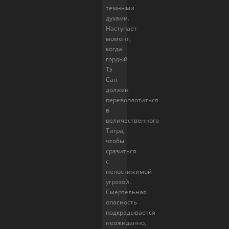
темными
духами.
Наступает
момент,
когда
гордый
Тэ
Сан
должен
перевоплотиться
в
величественного
Тигра,
чтобы
сразиться
с
непостижимой
угрозой.
Смертельная
опасность
подкрадывается
неожиданно,