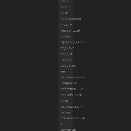
свои
силы
и не
показывают
людям
настоящий
образ.
Предводитель
зодиака
следит,
чтобы
собратья
не
использовали
напрасно
собственные
способности
и не
расходовали
их на
столкновения
с
мелкими