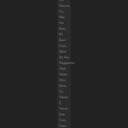
Пхиль
Го,
Ми
На
Кан,
Ю
Бин
Сон,
Джи
Хе Ан,
Реджина
Лэй,
Чхан
Хён
Ким,
Су
Чжон
Е,
Чжон
Хак
Сон,
Сын