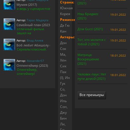
Страна:
(2021)
Мумия (2017)
Южная
а ведь у сценаристов
Корея
Нэш Бриджес
19.01.2022
(2021)
Режиссер:
Автор:
Тарас Маджуга
Семейный план (2023)
Дэ Гю
отличный фильм.
Дом Gucci (2021)
19.01.2022
Кан
зашел на
Актеры:
Тот, кто молится с
Автор:
Влад Алиев
19.01.2022
Дон
тобой 2 (2021)
Боб любит Абишолу (1-5 сезон)
Сок
Сериалы классный.
Ма,
Матрица:
18.01.2022
Воскрешение
Хён
Автор:
Alexander57
(2021)
Оппенгеймер (2023)
Сик
Опенгеймер,
Пак
опегеймер!
Человек-паук: Нет
18.01.2022
(I), Ин
пути домой (2021)
Гук
Со,
Все премьеры
Дон
Иль
Сон,
Джу
Бин
Ли,
Гю