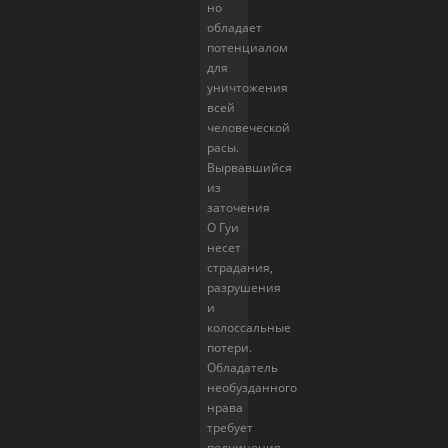
но
обладает
потенциалом
для
уничтожения
всей
человеческой
расы.
Вырвавшийся
из
заточения
О Гуи
несет
страдания,
разрушения
и
колоссальные
потери.
Обладатель
необузданного
нрава
требует
подчинения,