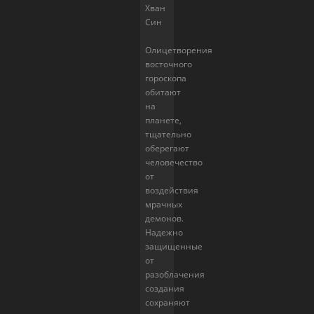
Хван
Син
Олицетворения
восточного
гороскопа
обитают
на
планете,
тщательно
оберегают
человечество
от
воздействия
мрачных
демонов.
Надежно
защищенные
от
разоблачения
создания
сохраняют