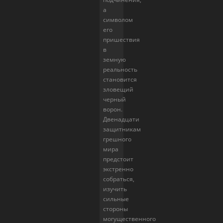
а
символом
его
пришествия
в
земную
реальность
становится
зловещий
черный
ворон.
Двенадцати
защитникам
грешного
мира
предстоит
экстренно
собраться,
изучить
сильные
стороны
могущественного