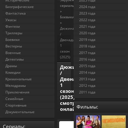
Исторические
2025 года
сериалы
Биографические
2024 года
»
Фантастика
2023 года
Боевики
Ужасы
2022 года
»
Фэнтези
2021 года
Дюжина
Триллеры
2020 года
/
Боевики
2019 года
Двенадцать
1
Вестерны
2018 года
сезон
Военные
2017 года
(2025)
Детективы
2016 года
Драмы
2015 года
Дюжина
/
Комедии
2014 года
Двенадцать
Криминальные
2013 года
1
Мелодрамы
2012 года
сезон
Приключения
2011 года
(2025)
Семейные
смотреть
Спортивные
Фильмы:
онлайн
Документальные
Cериалы: