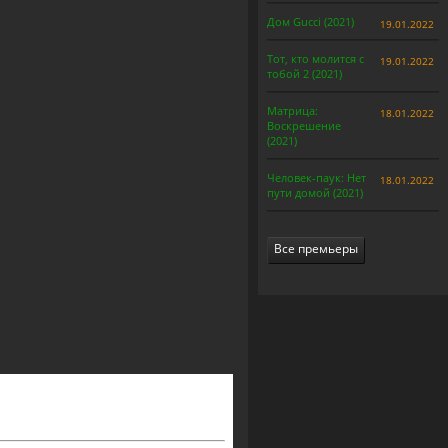
Дом Gucci (2021)
19.01.2022
Тот, кто молится с
19.01.2022
тобой 2 (2021)
Матрица:
18.01.2022
Воскрешение
(2021)
Человек-паук: Нет
18.01.2022
пути домой (2021)
Все премьеры