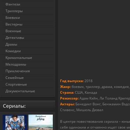
Фэнтези
Триллеры
Боевики
Вестерны
Военные
Детективы
Драмы
Комедии
Криминальные
Мелодрамы
Приключения
Семейные
Год выпуска:
2018
Спортивные
Жанр:
боевик, триллер, драма, комедия
Документальные
Страна:
США, Канада
Режиссер:
Адам Кэйн, Ли Толанд Кригер
Актеры:
Бенедикт Вонг, Бенжамин Вэдсв
Cериалы:
Стивенс, Мишель Дювал
В центре повествования сериала – юны
себя одиноким и отчаянно ищет свое ме