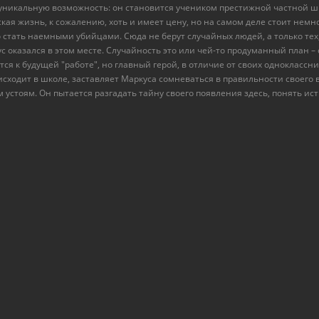
уникальную возможность: он становится учеником престижной частной ш
ская жизнь, к сожалению, хоть и имеет цену, но на самом деле стоит нем
 стать наемными убийцами. Сюда не берут случайных людей, а только тех
с оказался в этом месте. Случайность это или чей-то продуманный план –
ся к будущей "работе", но главный герой, в отличие от своих одноклассни
исходит в школе, заставляет Маркуса сомневаться в правильности своего
устоям. Он пытается разгадать тайну своего появления здесь, понять ис