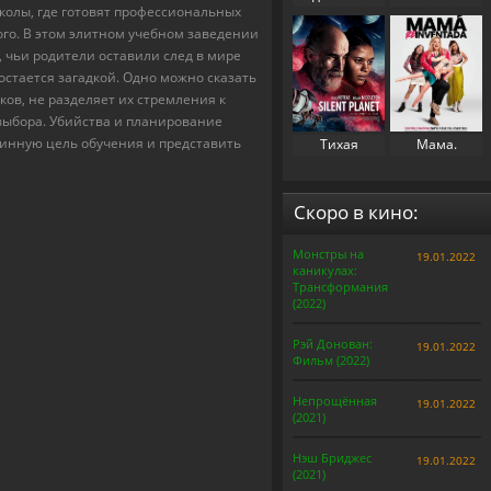
колы, где готовят профессиональных
свекровь 2
(2023)
ного. В этом элитном учебном заведении
(2025)
, чьи родители оставили след в мире
 остается загадкой. Одно можно сказать
ков, не разделяет их стремления к
 выбора. Убийства и планирование
тинную цель обучения и представить
Тихая
Мама.
планета
Перезапуск
(2024)
(2025)
Скоро в кино:
Монстры на
19.01.2022
каникулах:
Трансформания
(2022)
Рэй Донован:
19.01.2022
Фильм (2022)
Непрощённая
19.01.2022
(2021)
Нэш Бриджес
19.01.2022
(2021)