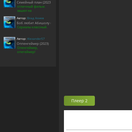
Семейный план (2023)
отличный фильм.
зашел на
Автор:
Влад Алиев
Боб любит Абишолу (1-5 сезон)
Сериалы классный.
Автор:
Alexander57
Оппенгеймер (2023)
Опенгеймер,
опегеймер!
Плеер 2