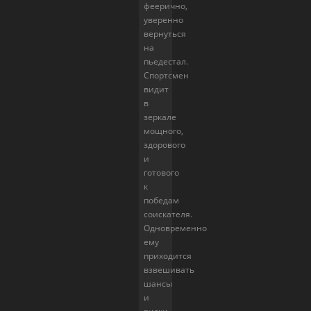
феерично,
уверенно
вернуться
на
пьедестал.
Спортсмен
видит
в
зеркале
мощного,
здорового
и
готового
к
победам
соискателя.
Одновременно
ему
приходится
взвешивать
шансы
и