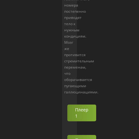
номера
постепенно
приводят
тело к
нужным
кондициям.
Мозг
же
противится
стремительным
переменам,
что
оборачивается
пугающими
галлюцинациями.
Плеер
1