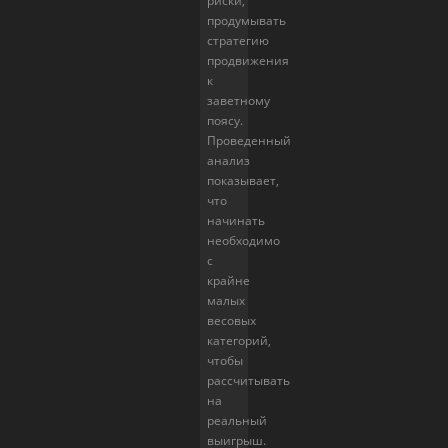
риски,
продумывать
стратегию
продвижения
к
заветному
поясу.
Проведенный
анализ
показывает,
что
начинать
необходимо
с
крайне
малых
весовых
категорий,
чтобы
рассчитывать
на
реальный
выигрыш.