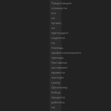
Предстоящие
сложности
его
не
пугают,
но
претендент
надеется
на
помощь
профессионального
тренера.
Наставник
заставляет
провести
жесткую
сушку.
Организму
бойца
придется
работать
на