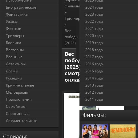
Исторические
2025 года
фильмы
Биографические
2024 года
»
Фантастика
2023 года
Триллеры
Ужасы
2022 года
»
Фэнтези
2021 года
Вес
Триллеры
2020 года
победы
Боевики
2019 года
(2025)
Вестерны
2018 года
Вес
Военные
2017 года
победы
Детективы
2016 года
(2025)
Драмы
2015 года
смотреть
Комедии
2014 года
онлайн
Криминальные
2013 года
Мелодрамы
2012 года
Приключения
2011 года
Семейные
Спортивные
Фильмы:
Документальные
Cериалы: