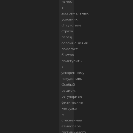
износ
в
экстремальных
условиях.
Отсутствие
страха
перед
осложнениями
помогает
быстро
приступить
к
ускоренному
похудению.
Особый
рацион,
регулярные
физические
нагрузки
и
стесненная
атмосфера
гостиничного