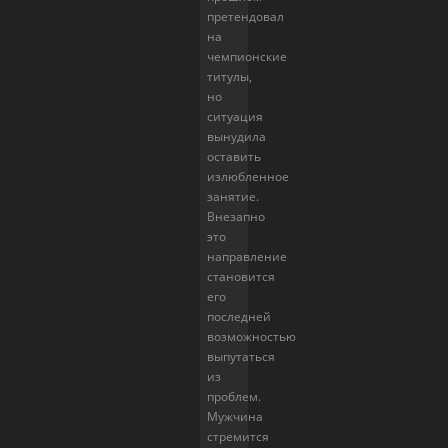
претендовал
на
чемпионские
титулы,
но
ситуация
вынудила
оставить
излюбленное
занятие.
Внезапно
это
направление
становится
его
последней
возможностью
выпутаться
из
проблем.
Мужчина
стремится