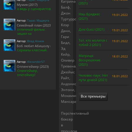
Катрина
(2021)
Мумия (2017)
Балф,
а ведь у сценаристов
Джон
Нэш Бриджес
19.01.2022
(2021)
Туртурро,
Автор:
Тарас Маджуга
Клэр
Семейный план (2023)
отличный фильм.
Дом Gucci (2021)
19.01.2022
Данн,
зашел на
Гари
Тот, кто молится с
Автор:
Влад Алиев
19.01.2022
Бидл,
тобой 2 (2021)
Боб любит Абишолу (1-5 сезон)
Эд
Сериалы классный.
Кейр,
Матрица:
18.01.2022
Оливер
Воскрешение
Автор:
Alexander57
(2021)
Тревена,
Оппенгеймер (2023)
Опенгеймер,
Джеймс
опегеймер!
Человек-паук: Нет
18.01.2022
Райт,
пути домой (2021)
Андонис
Энтони,
Мохаммед
Все премьеры
Мансарай
Перспективный
боксер
в
прошлом