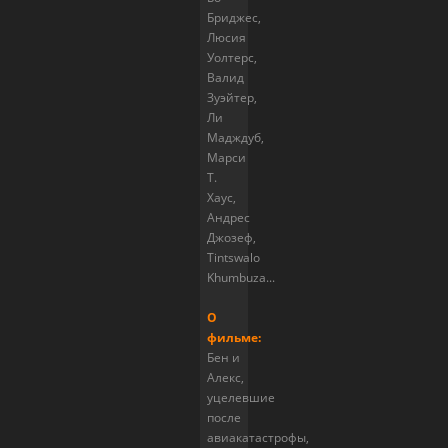
Бриджес,
Люсия
Уолтерс,
Валид
Зуэйтер,
Ли
Мадждуб,
Марси
Т.
Хаус,
Андрес
Джозеф,
Tintswalo
Khumbuza...
О
фильме:
Бен и
Алекс,
уцелевшие
после
авиакатастрофы,