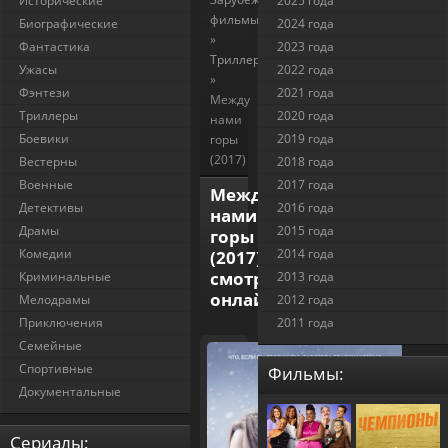
Исторические
2025 года
фильмы
Биографические
2024 года
»
Фантастика
2023 года
Триллеры
Ужасы
2022 года
»
Фэнтези
2021 года
Между
Триллеры
2020 года
нами
Боевики
2019 года
горы
(2017)
Вестерны
2018 года
Военные
2017 года
Между
Детективы
2016 года
нами
Драмы
2015 года
горы
Комедии
2014 года
(2017)
смотреть
Криминальные
2013 года
онлайн
Мелодрамы
2012 года
Приключения
2011 года
Семейные
Спортивные
Фильмы:
Документальные
Cериалы: