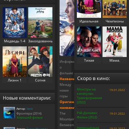
Идеальная
Чемпионы
свекровь 2
(2023)
(2025)
Медведь 1-4
Заколдованный
сезон (2022-
дворец 1
2025)
сезон (2025)
Тихая
Мама.
Информация
планета
Перезапуск
о
(2024)
(2025)
фильме
Скоро в кино:
Название:
Лиэнн 1
Сотня
Между
сезон (2025)
воспоминаний
Монстры на
нами
19.01.2022
/
каникулах:
Воспоминания
горы
Новые комментарии:
Трансформания
номера 100 1
Оригинальное
(2022)
сезон (2025)
название:
Автор:
Swat
Рэй Донован:
The
Фронтера (2014)
19.01.2022
Фильм (2022)
Хороший фильм
Mountain
Between
Непрощённая
19.01.2022
Автор:
Тарас Маджуга