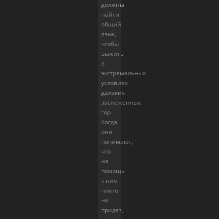
должны
найти
общий
язык,
чтобы
выжить
в
экстремальных
условиях
далеких
заснеженных
гор.
Когда
они
понимают,
что
на
помощь
к ним
никто
не
придет,