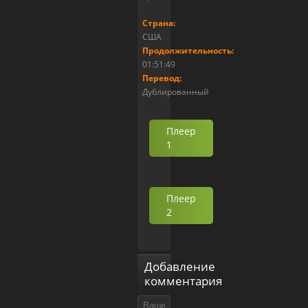
Страна:
США
Продолжительность:
01:51:49
Перевод:
Дублированный
Плеер
1
Плеер
2
Добавление
комментария