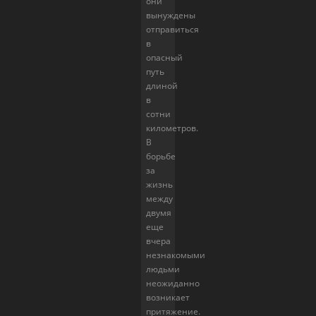
они
вынуждены
отправиться
в
опасный
путь
длиной
в
сотни
километров.
В
борьбе
за
жизнь
между
двумя
еще
вчера
незнакомыми
людьми
неожиданно
возникает
притяжение.