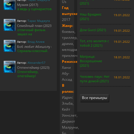
Us
(2021)
Мумия (2017)
Год
а ведь у сценаристов
выпуска:
Нэш Бриджес
19.01.2022
(2021)
2017
Автор:
Тарас Маджуга
Жанр:
Семейный план (2023)
отличный фильм.
Дом Gucci (2021)
19.01.2022
боевик,
зашел на
триллер,
Тот, кто молится с
Автор:
Влад Алиев
19.01.2022
драма,
тобой 2 (2021)
Боб любит Абишолу (1-5 сезон)
мелодрама,
Сериалы классный.
приключения
Матрица:
18.01.2022
Воскрешение
Режиссер:
Автор:
Alexander57
(2021)
Хани
Оппенгеймер (2023)
Опенгеймер,
Абу-
опегеймер!
Человек-паук: Нет
18.01.2022
Ассад
пути домой (2021)
В
ролях:
Идрис
Все премьеры
Эльба,
Кейт
Уинслет,
Дермот
Малруни,
Бо