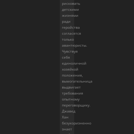
рисковать
детскими
жизнями
ради
геройства
согласятся
только
авантюристы.
Чувствуя
себя
единоличной
хозяйкой
положения,
вымогательница
выдвигает
требования
опытному
переговорщику.
Джавед
Хан
безукоризненно
знает