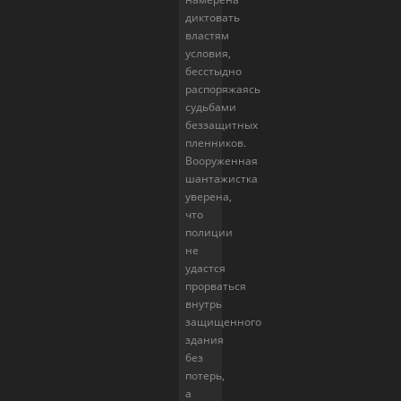
диктовать
властям
условия,
бесстыдно
распоряжаясь
судьбами
беззащитных
пленников.
Вооруженная
шантажистка
уверена,
что
полиции
не
удастся
прорваться
внутрь
защищенного
здания
без
потерь,
а