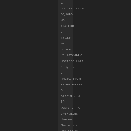
для
воспитанников
одного
из
классов,
а
также
их
семей.
Решительно
настроенная
девушка
с
пистолетом
захватывает
в
заложники
16
маленьких
учеников.
Наина
Джайсвал
намерена