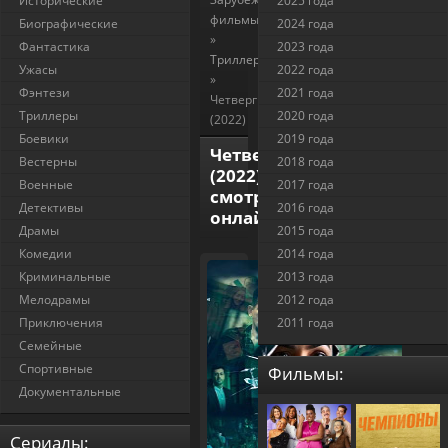
Исторические
2025 года
фильмы
Биографические
2024 года
»
Фантастика
2023 года
Триллеры
Ужасы
2022 года
»
Фэнтези
2021 года
Четверг
Триллеры
2020 года
(2022)
Боевики
2019 года
Четверг
Вестерны
2018 года
(2022)
Военные
2017 года
смотреть
Детективы
2016 года
онлайн
Драмы
2015 года
Комедии
2014 года
Криминальные
2013 года
Мелодрамы
2012 года
Приключения
2011 года
Семейные
Спортивные
Фильмы:
Документальные
Cериалы: