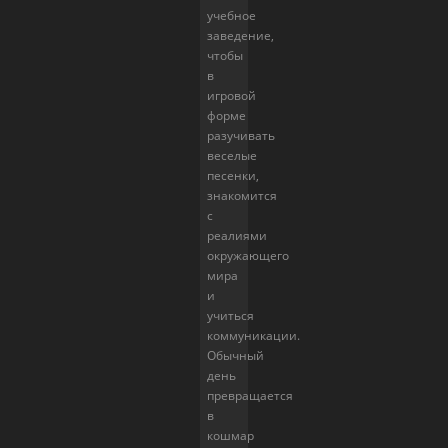
учебное
заведение,
чтобы
в
игровой
форме
разучивать
веселые
песенки,
знакомится
с
реалиями
окружающего
мира
и
учиться
коммуникации.
Обычный
день
превращается
в
кошмар