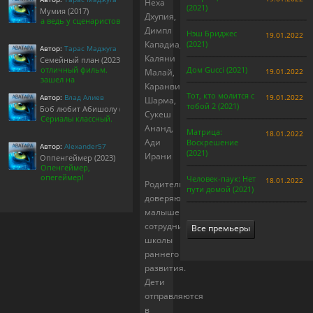
Неха
(2021)
Мумия (2017)
Дхупия,
а ведь у сценаристов
Димпл
Нэш Бриджес
19.01.2022
Кападиа,
(2021)
Автор:
Тарас Маджуга
Каляни
Семейный план (2023)
отличный фильм.
Дом Gucci (2021)
Малай,
19.01.2022
зашел на
Каранвир
Тот, кто молится с
Автор:
Влад Алиев
19.01.2022
Шарма,
тобой 2 (2021)
Боб любит Абишолу (1-5 сезон)
Сукеш
Сериалы классный.
Ананд,
Матрица:
18.01.2022
Ади
Воскрешение
Автор:
Alexander57
(2021)
Ирани
Оппенгеймер (2023)
Опенгеймер,
опегеймер!
Человек-паук: Нет
18.01.2022
Родители
пути домой (2021)
доверяют
малышей
сотрудникам
Все премьеры
школы
раннего
развития.
Дети
отправляются
в