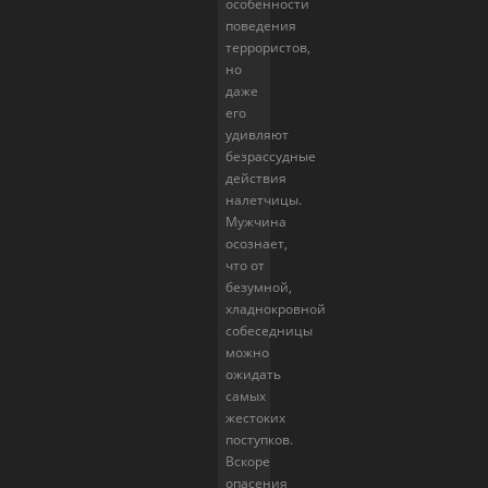
особенности
поведения
террористов,
но
даже
его
удивляют
безрассудные
действия
налетчицы.
Мужчина
осознает,
что от
безумной,
хладнокровной
собеседницы
можно
ожидать
самых
жестоких
поступков.
Вскоре
опасения