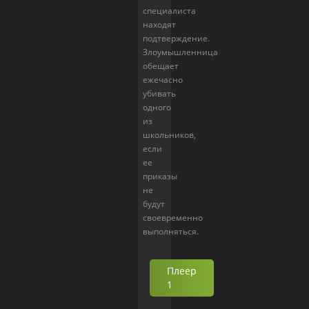
специалиста
находят
подтверждение.
Злоумышленница
обещает
ежечасно
убивать
одного
из
школьников,
если
ее
приказы
не
будут
своевременно
выполняться.
Плеер
1