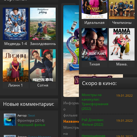
Идеальная
Чемпионы
свекровь 2
(2023)
(2025)
Медведь 1-4
Заколдованный
сезон (2022-
дворец 1
2025)
сезон (2025)
Тихая
Мама.
планета
Перезапуск
(2024)
(2025)
Скоро в кино:
Лиэнн 1
Сотня
сезон (2025)
воспоминаний
Монстры на
19.01.2022
/
каникулах:
Воспоминания
Информация
Новые комментарии:
Трансформания
номера 100 1
(2022)
о
сезон (2025)
фильме
Автор:
Swat
Рэй Донован:
Фронтера (2014)
19.01.2022
Название:
Фильм (2022)
Хороший фильм
Монстры
на
Непрощённая
19.01.2022
Автор:
Тарас Маджуга