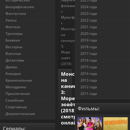
Исторические
2025 года
фильмы
Биографические
2024 года
»
Фантастика
2023 года
Мультфильмы
Ужасы
2022 года
»
Фэнтези
2021 года
Монстры
Триллеры
2020 года
на
Боевики
2019 года
каникулах
3:
Вестерны
2018 года
Море
Военные
2017 года
зовёт
Детективы
2016 года
(2018)
Драмы
2015 года
Монстры
Комедии
2014 года
на
Криминальные
2013 года
каникулах
Мелодрамы
2012 года
3:
Приключения
2011 года
Море
Семейные
зовёт
Спортивные
Фильмы:
(2018)
Документальные
смотреть
онлайн
Cериалы: