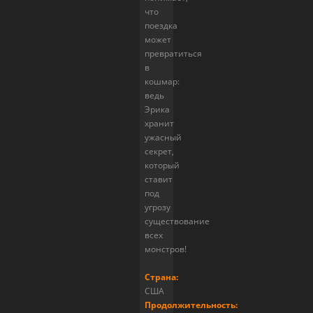
что
поездка
может
превратиться
в
кошмар:
ведь
Эрика
хранит
ужасный
секрет,
который
ставит
под
угрозу
существование
всех
монстров!
Страна:
США
Продолжительность: