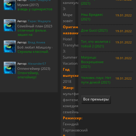
каникулах
(2021)
Мумия (2017)
3:
а ведь у сценаристов
Море
Нэш Бриджес
19.01.2022
(2021)
зовёт
Автор:
Тарас Маджуга
Семейный план (2023)
Оригинальное
отличный фильм.
Дом Gucci (2021)
19.01.2022
название:
зашел на
Hotel
Тот, кто молится с
Автор:
Влад Алиев
19.01.2022
Transylvania
тобой 2 (2021)
Боб любит Абишолу (1-5 сезон)
3:
Сериалы классный.
Summer
Матрица:
18.01.2022
Воскрешение
Vacation
Автор:
Alexander57
(2021)
Оппенгеймер (2023)
Год
Опенгеймер,
выпуска:
опегеймер!
Человек-паук: Нет
18.01.2022
2018
пути домой (2021)
Жанр:
мультфильм,
Все премьеры
фэнтези,
комедия,
семейный
Режиссер:
Генндий
Тартаковский