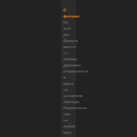
О
фильме:
На
этот
раз
Дракула
вместе
со
своими
друзьями
отправляется
в
круиз
на
шикарном
лайнере.
Развлечения
там
на
любой
вкус: