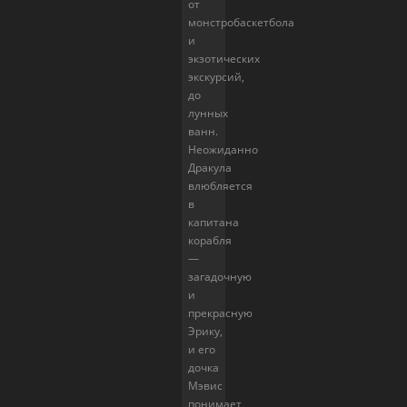
от
монстробаскетбола
и
экзотических
экскурсий,
до
лунных
ванн.
Неожиданно
Дракула
влюбляется
в
капитана
корабля
—
загадочную
и
прекрасную
Эрику,
и его
дочка
Мэвис
понимает,