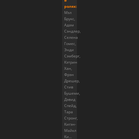
В
ролях:
Мэл
Брукс,
Адам
Сэндлер,
Селена
Гомес,
Энди
Сэмберг,
Кэтрин
Хан,
Фрэн
Дрешер,
Стив
Бушеми,
Дэвид
Спейд,
Тара
Стронг,
Кигэн-
Майкл
Ки...