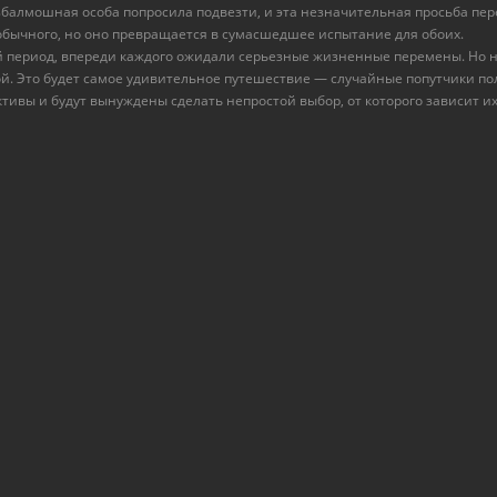
взбалмошная особа попросила подвезти, и эта незначительная просьба пе
бычного, но оно превращается в сумасшедшее испытание для обоих.
й период, впереди каждого ожидали серьезные жизненные перемены. Но 
й. Это будет самое удивительное путешествие — случайные попутчики п
тивы и будут вынуждены сделать непростой выбор, от которого зависит и