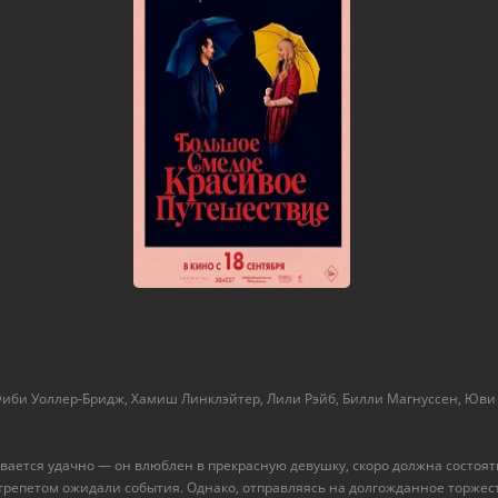
Фиби Уоллер-Бридж, Хамиш Линклэйтер, Лили Рэйб, Билли Магнуссен, Юви
ывается удачно — он влюблен в прекрасную девушку, скоро должна состоять
репетом ожидали события. Однако, отправляясь на долгожданное торжеств