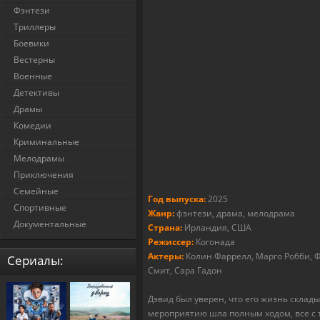
Фэнтези
Триллеры
Боевики
Вестерны
Военные
Детективы
Драмы
Комедии
Криминальные
Мелодрамы
Приключения
Семейные
Год выпуска:
2025
Спортивные
Жанр:
фэнтези, драма, мелодрама
Документальные
Страна:
Ирландия, США
Режиссер:
Когонада
Актеры:
Колин Фаррелл, Марго Робби, 
Cериалы:
Смит, Сара Гадон
Дэвид был уверен, что его жизнь склад
мероприятию шла полным ходом, все с т