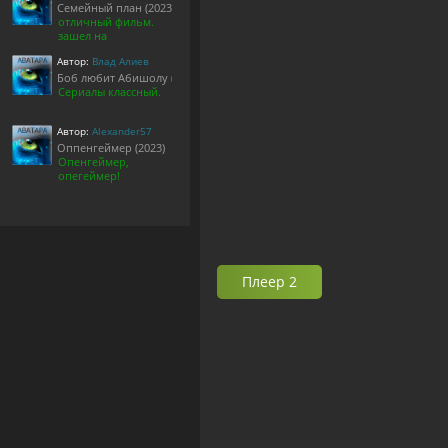
Семейный план (2023)
отличный фильм.
зашел на
Автор:
Влад Алиев
Боб любит Абишолу (1-5 сезон)
Сериалы классный.
Автор:
Alexander57
Оппенгеймер (2023)
Опенгеймер,
опегеймер!
Плеер 2