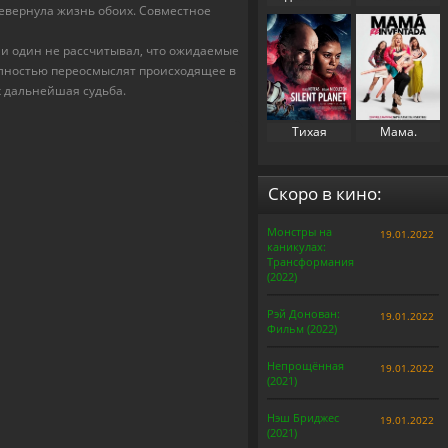
ревернула жизнь обоих. Совместное
свекровь 2
(2023)
(2025)
ни один не рассчитывал, что ожидаемые
олностью переосмыслят происходящее в
х дальнейшая судьба.
Тихая
Мама.
планета
Перезапуск
(2024)
(2025)
Скоро в кино:
Монстры на
19.01.2022
каникулах:
Трансформания
(2022)
Рэй Донован:
19.01.2022
Фильм (2022)
Непрощённая
19.01.2022
(2021)
Нэш Бриджес
19.01.2022
(2021)