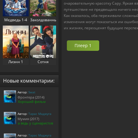
очаровательную красотку Сару. Яркая 
путешествие не предвещало ничего нео
Как оказалось, оба переживали сложны
Медведь 1-4
Заколдованный
изменения могут показаться им ошибко
сезон (2022-
дворец 1
их жизнях, переоценят будущие перспек
2025)
сезон (2025)
Плеер 1
Лиэнн 1
Сотня
сезон (2025)
воспоминаний
/
Воспоминания
Новые комментарии:
номера 100 1
сезон (2025)
Автор:
Swat
Фронтера (2014)
Хороший фильм
Автор:
Тарас Маджуга
Мумия (2017)
а ведь у сценаристов
Автор:
Тарас Маджуга