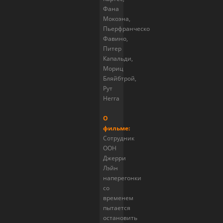
Фана
Мокоэна,
Пьерфранческо
Фавино,
Питер
Капальди,
Мориц
Бляйбтрой,
Рут
Негга
О
фильме:
Сотрудник
ООН
Джерри
Лэйн
наперегонки
со
временем
пытается
остановить