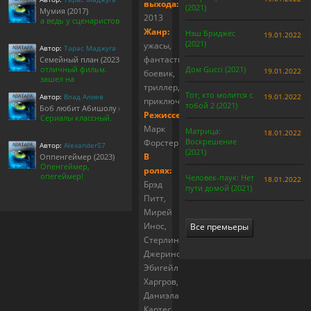
выхода:
(2021)
Мумия (2017)
2013
а ведь у сценаристов
Жанр:
Нэш Бриджес
19.01.2022
(2021)
ужасы,
Автор:
Тарас Маджуга
фантастика,
Семейный план (2023)
отличный фильм.
Дом Gucci (2021)
19.01.2022
боевик,
зашел на
триллер,
Тот, кто молится с
Автор:
Влад Алиев
19.01.2022
приключения
тобой 2 (2021)
Боб любит Абишолу (1-5 сезон)
Режиссер:
Сериалы классный.
Марк
Матрица:
18.01.2022
Воскрешение
Форстер
Автор:
Alexander57
(2021)
В
Оппенгеймер (2023)
Опенгеймер,
ролях:
опегеймер!
Человек-паук: Нет
18.01.2022
Брэд
пути домой (2021)
Питт,
Мирей
Инос,
Все премьеры
Стерлинг
Джеринс,
Эбигейл
Харгров,
Даниэла
Картес,