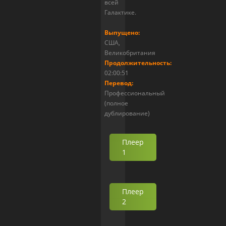
всей
Галактике.
Выпущено:
США,
Великобритания
Продолжительность:
02:00:51
Перевод:
Профессиональный
(полное
дублирование)
Плеер
1
Плеер
2