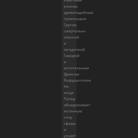
Ракетным
енотом,
древоподобным
гуманоидом
Грутом,
смертельно
опасной
и
загадочной
Гаморой
и
мстительным
Драксом
Разрушителем.
Но
когда
Питер
обнаруживает
истинную
силу
сферы
и
узнаёт