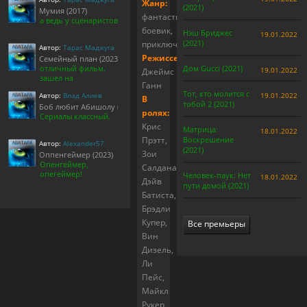
Жанр:
(2021)
Мумия (2017)
фантастика,
а ведь у сценаристов
боевик,
Нэш Бриджес
19.01.2022
(2021)
приключения
Автор:
Тарас Маджуга
Режиссер:
Семейный план (2023)
отличный фильм.
Дом Gucci (2021)
19.01.2022
Джеймс
зашел на
Ганн
Тот, кто молится с
Автор:
Влад Алиев
19.01.2022
В
тобой 2 (2021)
Боб любит Абишолу (1-5 сезон)
ролях:
Сериалы классный.
Крис
Матрица:
18.01.2022
Прэтт,
Воскрешение
Автор:
Alexander57
(2021)
Зои
Оппенгеймер (2023)
Опенгеймер,
Салдана,
опегеймер!
Человек-паук: Нет
18.01.2022
Дэйв
пути домой (2021)
Батиста,
Брэдли
Купер,
Все премьеры
Вин
Дизель,
Ли
Пейс,
Майкл
Рукер,