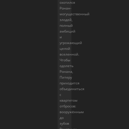
охотился
Ронан-
могущественный
злодей,
полный
амбиций
и
угрожающий
целой
вселенной.
Чтобы
одолеть
Ронана,
Питеру
приходится
объединиться
с
квартетом
отбросов:
вооружённым
до
зубов