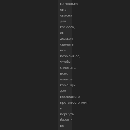
насколько
она
опасна
для
космоса,
он
должен
сделать
всё
возможное,
чтобы
сплотить
всех
членов
команды
для
последнего
противостояния
и
вернуть
баланс
во