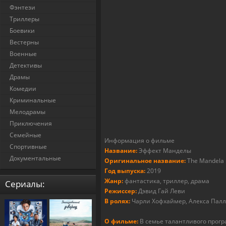
Фэнтези
Триллеры
Боевики
Вестерны
Военные
Детективы
Драмы
Комедии
Криминальные
Мелодрамы
Приключения
Семейные
Информация о фильме
Спортивные
Название:
Эффект Манделы
Документальные
Оригинальное название:
The Mandela 
Год выпуска:
2019
Жанр:
фантастика, триллер, драма
Cериалы:
Режиссер:
Дэвид Гай Леви
В ролях:
Чарли Хофхаймер, Алекса Палла
О фильме:
В семье талантливого прогр