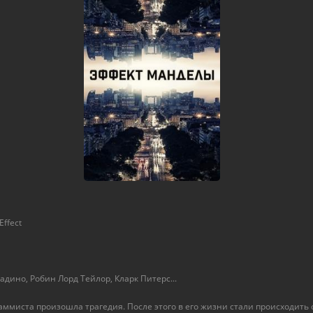
Effect
дино, Робин Лорд Тейлор, Кларк Питерс...
аммиста произошла трагедия. После этого в его жизни стали происходить