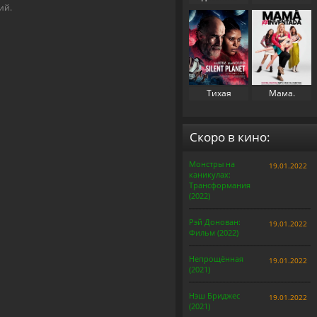
ий.
свекровь 2
(2023)
(2025)
Тихая
Мама.
планета
Перезапуск
(2024)
(2025)
Скоро в кино:
Монстры на
19.01.2022
каникулах:
Трансформания
(2022)
Рэй Донован:
19.01.2022
Фильм (2022)
Непрощённая
19.01.2022
(2021)
Нэш Бриджес
19.01.2022
(2021)