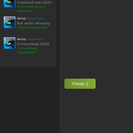
Семейный план (2023)
отличный фильм.
зашел на
Автор:
Влад Алиев
Боб любит Абишолу (1-5 сезон)
Сериалы классный.
Автор:
Alexander57
Оппенгеймер (2023)
Опенгеймер,
опегеймер!
Плеер 2