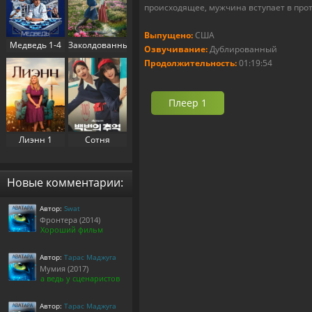
происходящее, мужчина вступает в про
Выпущено:
США
Медведь 1-4
Заколдованный
Озвучивание:
Дублированный
сезон (2022-
дворец 1
Продолжительность:
01:19:54
2025)
сезон (2025)
Плеер 1
Лиэнн 1
Сотня
сезон (2025)
воспоминаний
/
Воспоминания
Новые комментарии:
номера 100 1
сезон (2025)
Автор:
Swat
Фронтера (2014)
Хороший фильм
Автор:
Тарас Маджуга
Мумия (2017)
а ведь у сценаристов
Автор:
Тарас Маджуга