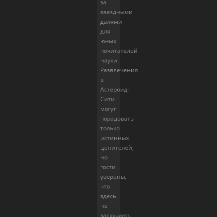
за
звездными
далями
для
юных
почитателей
науки.
Развлечения
в
Астероид-
Сити
могут
порадовать
только
истинных
ценителей,
но
гости
уверены,
что
здесь
не
заскучают.