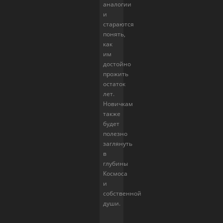
аналогии
и
стараются
понять,
как
им
достойно
прожить
остаток
лет.
Новичкам
также
будет
полезно
заглянуть
в
глубины
Космоса
и
собственной
души.