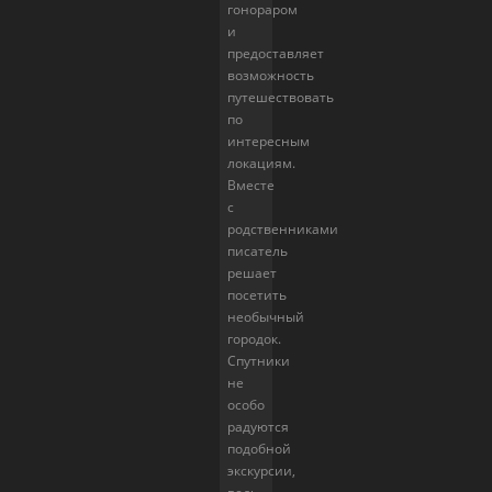
гонораром
и
предоставляет
возможность
путешествовать
по
интересным
локациям.
Вместе
с
родственниками
писатель
решает
посетить
необычный
городок.
Спутники
не
особо
радуются
подобной
экскурсии,