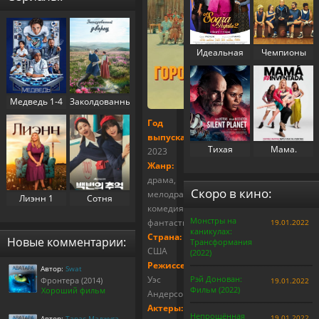
Идеальная
Чемпионы
свекровь 2
(2023)
(2025)
Медведь 1-4
Заколдованный
сезон (2022-
дворец 1
Год
2025)
сезон (2025)
выпуска:
Тихая
Мама.
2023
планета
Перезапуск
Жанр:
(2024)
(2025)
драма,
Скоро в кино:
мелодрама,
Лиэнн 1
Сотня
комедия,
сезон (2025)
воспоминаний
Монстры на
фантастика
19.01.2022
/
каникулах:
Воспоминания
Страна:
Новые комментарии:
Трансформания
номера 100 1
США
(2022)
сезон (2025)
Режиссер:
Автор:
Swat
Уэс
Рэй Донован:
Фронтера (2014)
19.01.2022
Фильм (2022)
Хороший фильм
Андерсон
Актеры:
Непрощённая
19.01.2022
Автор:
Тарас Маджуга