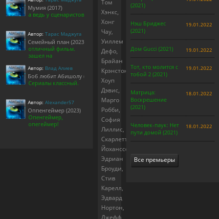
Том
(2021)
Мумия (2017)
Хэнкс,
а ведь у сценаристов
Хонг
Нэш Бриджес
19.01.2022
(2021)
Чау,
Автор:
Тарас Маджуга
Уиллем
Семейный план (2023)
отличный фильм.
Дом Gucci (2021)
19.01.2022
Дефо,
зашел на
Брайан
Тот, кто молится с
Автор:
Влад Алиев
19.01.2022
Крэнстон,
тобой 2 (2021)
Боб любит Абишолу (1-5 сезон)
Хоуп
Сериалы классный.
Дэвис,
Матрица:
18.01.2022
Марго
Воскрешение
Автор:
Alexander57
(2021)
Робби,
Оппенгеймер (2023)
Опенгеймер,
София
опегеймер!
Человек-паук: Нет
18.01.2022
Лиллис,
пути домой (2021)
Скарлетт
Йоханссон,
Эдриан
Все премьеры
Броуди,
Стив
Карелл,
Эдвард
Нортон,
Джефф