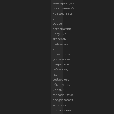
конференции,
посвященной
новшествам
в
сфере
астрономии.
Ведущие
эксперты,
любители
и
школьники
устраивают
очередное
собрание,
где
собираются
обменяться
идеями.
Мероприятие
предполагает
массовое
наблюдение