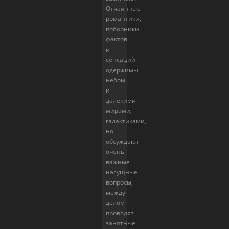
Отчаянные
романтики,
поборники
фактов
и
сенсаций
одержимы
небом
и
далекими
мирами,
галактиками,
но
обсуждают
очень
важные
насущные
вопросы,
между
делом
проводят
занятные