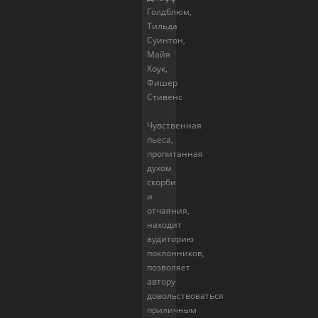
Голдблюм,
Тильда
Суинтон,
Майя
Хоук,
Фишер
Стивенс
Чувственная
пьеса,
пропитанная
духом
скорби
и
отчаяния,
находит
аудиторию
поклонников,
позволяет
автору
довольствоваться
приличным