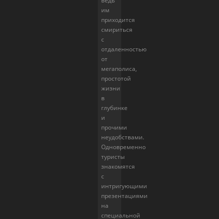
ведь
им
приходится
смириться
с
отдаленностью
от
мегаполиса,
простотой
жизни
в
глубинке
и
прочими
неудобствами.
Одновременно
туристы
знакомятся
с
интригующими
презентациями
на
специальной