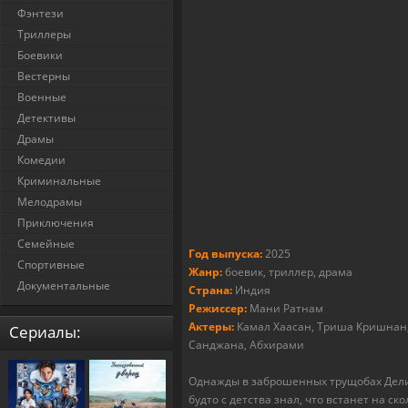
Фэнтези
Триллеры
Боевики
Вестерны
Военные
Детективы
Драмы
Комедии
Криминальные
Мелодрамы
Приключения
Семейные
Год выпуска:
2025
Спортивные
Жанр:
боевик, триллер, драма
Документальные
Страна:
Индия
Режиссер:
Мани Ратнам
Актеры:
Камал Хаасан, Триша Кришнан,
Cериалы:
Санджана, Абхирами
Однажды в заброшенных трущобах Дели,
будто с детства знал, что встанет на 