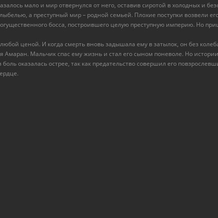
казалось мало и мир отвернулся от него, оставив сиротой в холодных и б
олыбелью, а преступный мир – родной семьей. Плохие поступки возвели е
огущественного босса, построившего целую преступную империю. Но при
любой ценой. И когда смерть вновь задышала ему в затылок, он без коле
ся Амаран. Мальчик спас ему жизнь и стал его сыном поневоле. Но истор
аз боль оказалась острее, так как предательство совершил его повзрослев
ердце.