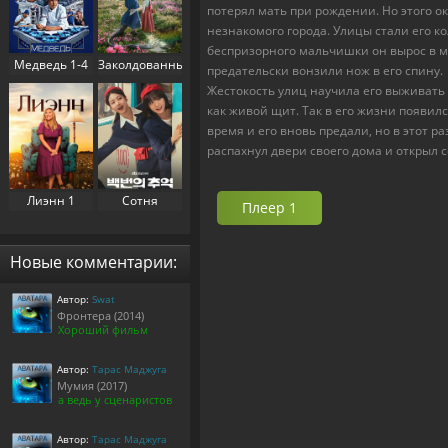
потерял мать при рождении. Но этого о
незнакомого города. Улицы стали его к
беспризорного мальчишки он вырос в м
Медведь 1-4
Заколдованный
предательски вонзили нож в его спину.
сезон (2022-
дворец 1
Жестокость улиц научила его выживать 
2025)
сезон (2025)
как живой щит. Так в его жизни появил
время и его вновь предали, но в этот р
распахнул двери своего дома и открыл с
Лиэнн 1
Сотня
Плеер 1
сезон (2025)
воспоминаний
/
Воспоминания
Новые комментарии:
номера 100 1
сезон (2025)
Автор:
Swat
Фронтера (2014)
Хороший фильм
Автор:
Тарас Маджуга
Мумия (2017)
а ведь у сценаристов
Автор:
Тарас Маджуга