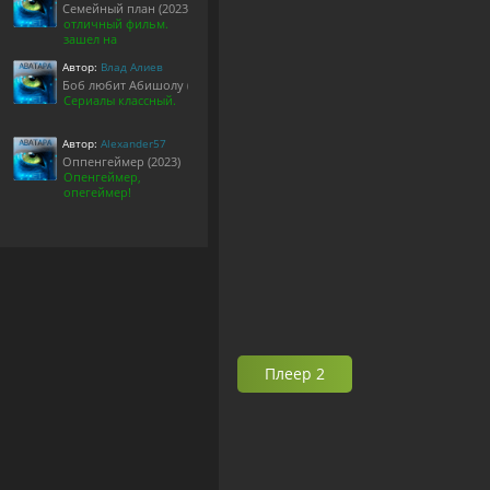
Семейный план (2023)
отличный фильм.
зашел на
Автор:
Влад Алиев
Боб любит Абишолу (1-5 сезон)
Сериалы классный.
Автор:
Alexander57
Оппенгеймер (2023)
Опенгеймер,
опегеймер!
Плеер 2