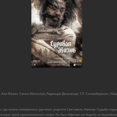
 Али Фазал, Санья Малхотра, Раджшри Дешпанде, Т.Р. Силамбарасан, Ай
 где жизнь измерялась удачами, родился Сактивель Наякар. Судьба подки
скользкую тропу криминального мира. Он был обречен на борьбу за выживан