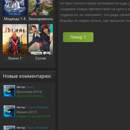
из преступного мира оказывается куда 
создавая новые препятствия на пути к 
трудности, он понимает, что ради своей
Медведь 1-4
Заколдованный
борьбы за новую жизнь, где прошлое по
сезон (2022-
дворец 1
2025)
сезон (2025)
Плеер 1
Лиэнн 1
Сотня
сезон (2025)
воспоминаний
/
Воспоминания
Новые комментарии:
номера 100 1
сезон (2025)
Автор:
Swat
Фронтера (2014)
Хороший фильм
Автор:
Тарас Маджуга
Мумия (2017)
а ведь у сценаристов
Автор:
Тарас Маджуга