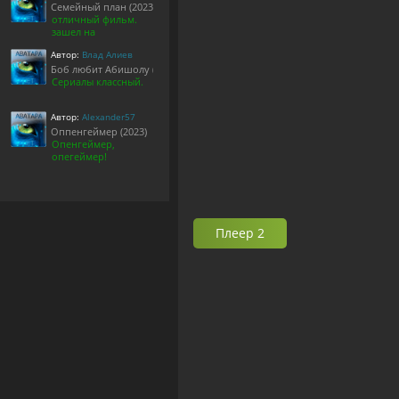
Семейный план (2023)
отличный фильм.
зашел на
Автор:
Влад Алиев
Боб любит Абишолу (1-5 сезон)
Сериалы классный.
Автор:
Alexander57
Оппенгеймер (2023)
Опенгеймер,
опегеймер!
Плеер 2