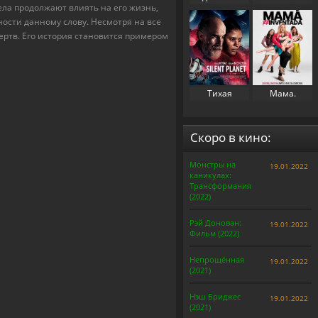
ела продолжают влиять на его жизнь,
свекровь 2
(2023)
ости данному слову. Несмотря на все
(2025)
жертв. Его история становится примером
Тихая
Мама.
планета
Перезапуск
(2024)
(2025)
Скоро в кино:
Монстры на
19.01.2022
каникулах:
Трансформания
(2022)
Рэй Донован:
19.01.2022
Фильм (2022)
Непрощённая
19.01.2022
(2021)
Нэш Бриджес
19.01.2022
(2021)