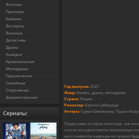
Фэнтези
Триллеры
Боевики
Вестерны
Военные
Детективы
Драмы
Комедии
Криминальные
Мелодрамы
Приключения
Семейные
Год выпуска:
2025
Спортивные
Жанр:
боевик, драма, мелодрама
Документальные
Страна:
Индия
Режиссер:
Картик Суббарадж
Актеры:
Сурья Шивакумар, Пуджа Хегде,
Cериалы:
Перед нами история гангстера, чья жиз
считая его единственно возможным спо
него символом надежды на лучшее буду