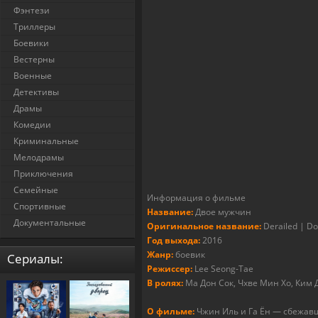
Фэнтези
Триллеры
Боевики
Вестерны
Военные
Детективы
Драмы
Комедии
Криминальные
Мелодрамы
Приключения
Семейные
Информация о фильме
Спортивные
Название:
Двое мужчин
Документальные
Оригинальное название:
Derailed | D
Год выхода:
2016
Жанр:
боевик
Cериалы:
Режиссер:
Lee Seong-Tae
В ролях:
Ма Дон Сок, Чхве Мин Хо, Ким 
О фильме:
Чжин Иль и Га Ён — сбежав