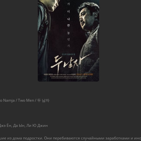
oo Namja / Two Men / 두 남자
Джэ Ён, Да Ын, Ли Ю Джин
шие из дома подростки. Они перебиваются случайными заработками и ин