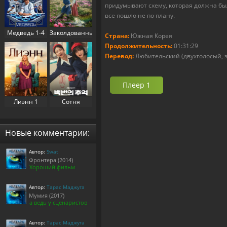
придумывают схему, которая должна был
все пошло не по плану.
Медведь 1-4
Заколдованный
Страна:
Южная Корея
сезон (2022-
дворец 1
Продолжительность:
01:31:29
2025)
сезон (2025)
Перевод:
Любительский (двухголосый, за
Плеер 1
Лиэнн 1
Сотня
сезон (2025)
воспоминаний
/
Воспоминания
Новые комментарии:
номера 100 1
сезон (2025)
Автор:
Swat
Фронтера (2014)
Хороший фильм
Автор:
Тарас Маджуга
Мумия (2017)
а ведь у сценаристов
Автор:
Тарас Маджуга