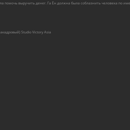
а помочь выручить денег. Га Ён должна была соблазнить человека по имен
кадровый) Studio Victory Аsia