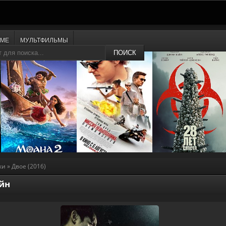
ИМЕ
МУЛЬТФИЛЬМЫ
ПОИСК
ки
» Двое (2016)
айн