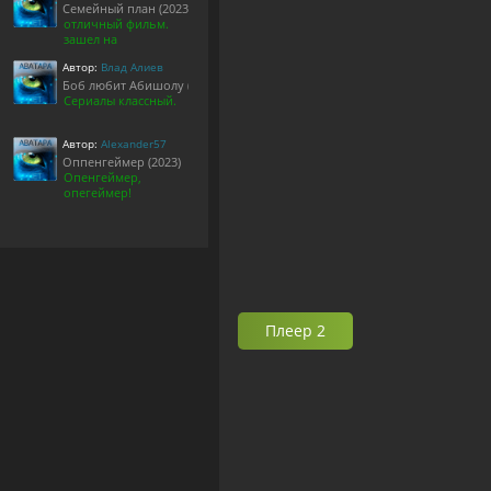
Семейный план (2023)
отличный фильм.
зашел на
Автор:
Влад Алиев
Боб любит Абишолу (1-5 сезон)
Сериалы классный.
Автор:
Alexander57
Оппенгеймер (2023)
Опенгеймер,
опегеймер!
Плеер 2