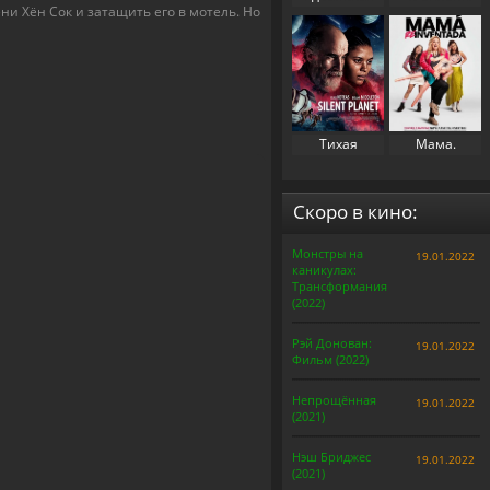
и Хён Сок и затащить его в мотель. Но
свекровь 2
(2023)
(2025)
Тихая
Мама.
планета
Перезапуск
(2024)
(2025)
Скоро в кино:
Монстры на
19.01.2022
каникулах:
Трансформания
(2022)
Рэй Донован:
19.01.2022
Фильм (2022)
Непрощённая
19.01.2022
(2021)
Нэш Бриджес
19.01.2022
(2021)