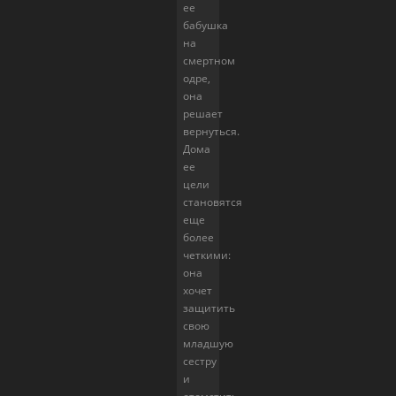
ее
бабушка
на
смертном
одре,
она
решает
вернуться.
Дома
ее
цели
становятся
еще
более
четкими:
она
хочет
защитить
свою
младшую
сестру
и