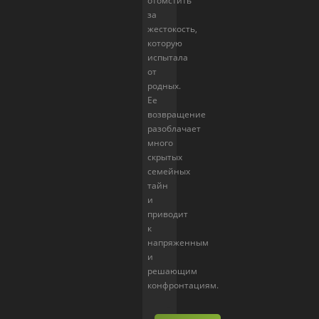
отомстить
за
жестокость,
которую
испытала
от
родных.
Ее
возвращение
разоблачает
много
скрытых
семейных
тайн
и
приводит
к
напряженным
и
решающим
конфронтациям.