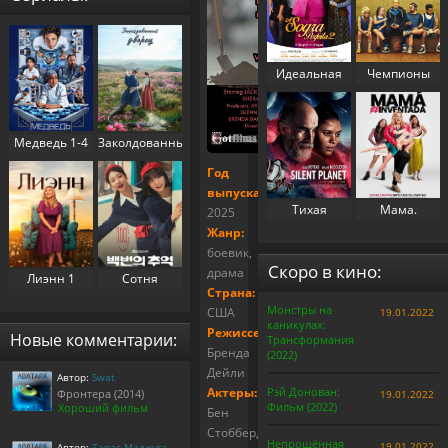
Идеальная
Чемпионы
свекровь 2
(2023)
(2025)
Медведь 1-4
Заколдованный
сезон (2022-
дворец 1
Год
2025)
сезон (2025)
выпуска:
Тихая
Мама.
2025
планета
Перезапуск
Жанр:
(2024)
(2025)
боевик,
Скоро в кино:
драма
Лиэнн 1
Сотня
Страна:
сезон (2025)
воспоминаний
Монстры на
США
19.01.2022
/
каникулах:
Воспоминания
Режиссер:
Новые комментарии:
Трансформания
номера 100 1
Бренда
(2022)
сезон (2025)
Дейли
Автор:
Swat
Актеры:
Рэй Донован:
Фронтера (2014)
19.01.2022
Фильм (2022)
Хороший фильм
Бен
Стоббер,
Непрощённая
19.01.2022
Автор:
Тарас Маджуга