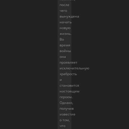
после
чего
вынуждена
начать
новую
жизнь.
Во
время
войны
она
проявляет
исключительную
храбрость
и
становится
настоящим
героем.
Однако,
получив
известие
о том,
что