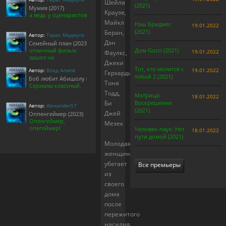
Шейла
(2021)
Мумия (2017)
Краузе,
а ведь у сценаристов
Майкл
Нэш Бриджес
19.01.2022
(2021)
Беран,
Автор:
Тарас Маджуга
Дэн
Семейный план (2023)
отличный фильм.
Дом Gucci (2021)
19.01.2022
Фаулкс,
зашел на
Джеки
Тот, кто молится с
Автор:
Влад Алиев
19.01.2022
Герхарди,
тобой 2 (2021)
Боб любит Абишолу (1-5 сезон)
Тоня
Сериалы классный.
Тодд,
Матрица:
18.01.2022
Би
Воскрешение
Автор:
Alexander57
(2021)
Джей
Оппенгеймер (2023)
Опенгеймер,
Мезек
опегеймер!
Человек-паук: Нет
18.01.2022
пути домой (2021)
Молодая
женщина
убегает
Все премьеры
из
своего
дома
после
пережитого
насилия,