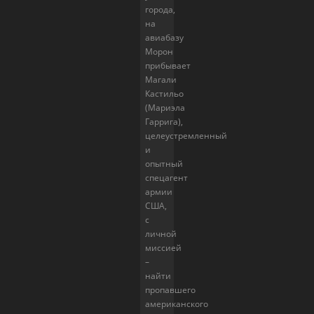
города,
на
авиабазу
Морон
прибывает
Магали
Кастильо
(Мариэла
Гаррига),
целеустремленный
и
опытный
спецагент
армии
США,
с
личной
миссией
–
найти
пропавшего
американского