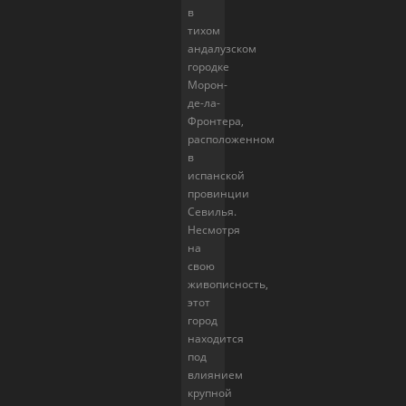
в
тихом
андалузском
городке
Морон-
де-ла-
Фронтера,
расположенном
в
испанской
провинции
Севилья.
Несмотря
на
свою
живописность,
этот
город
находится
под
влиянием
крупной