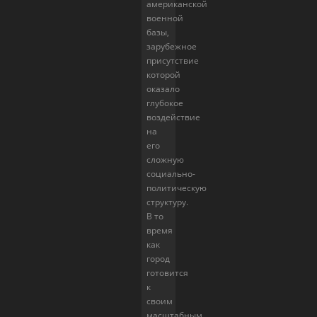
американской
военной
базы,
зарубежное
присутствие
которой
оказало
глубокое
воздействие
на
его
сложную
социально-
политическую
структуру.
В то
время
как
город
готовится
к
своим
масштабным