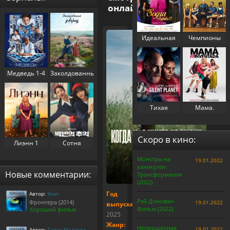
онлайн
Идеальная
Чемпионы
свекровь 2
(2023)
(2025)
Медведь 1-4
Заколдованный
сезон (2022-
дворец 1
2025)
сезон (2025)
Тихая
Мама.
планета
Перезапуск
(2024)
(2025)
Скоро в кино:
Лиэнн 1
Сотня
сезон (2025)
воспоминаний
Монстры на
19.01.2022
/
каникулах:
Воспоминания
Новые комментарии:
Трансформания
номера 100 1
(2022)
сезон (2025)
Год
Автор:
Swat
Рэй Донован:
Фронтера (2014)
19.01.2022
выпуска:
Фильм (2022)
Хороший фильм
2025
Жанр:
Непрощённая
19.01.2022
Автор:
Тарас Маджуга