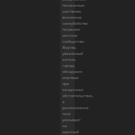
пасхальным
шествиям,
внезапное
самоубийство
потрясает
местное
сообщество.
Жертва,
уважаемый
житель
города,
обнаружен
мертвым
при
загадочных
обстоятельствах,
а
расположение
тела
указывает
на
мрачный