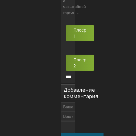
и
масштабной
картины.
Плеер
1
Плеер
2
Добавление
комментария