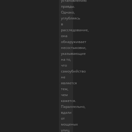
установлению
правды.
Однако,
углубляясь
в
расследование,
она
обнаруживает
несостыковки,
указывающие
на то,
что
самоубийство
не
является
тем,
чем
кажется.
Параллельно,
вдали
от
мощеных
улиц