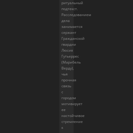
ритуальный
подтекст.
Расследованием
дела
занимается
сержант
Гражданской
гвардии
Люсия
Гутьеррес
(Марибель
Верду),
чья
прочная
связь
с
городом
мотивирует
ее
настойчивое
стремление
к