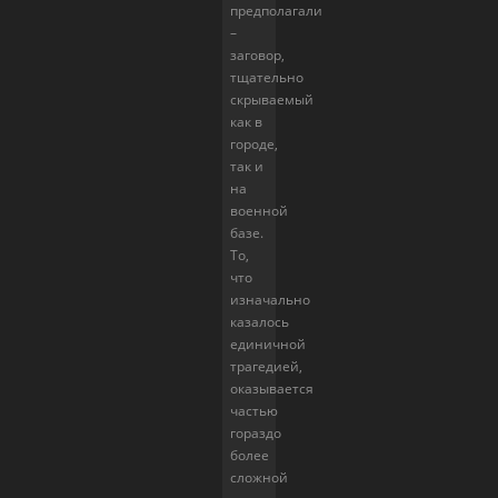
предполагали
–
заговор,
тщательно
скрываемый
как в
городе,
так и
на
военной
базе.
То,
что
изначально
казалось
единичной
трагедией,
оказывается
частью
гораздо
более
сложной