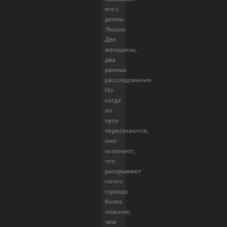
его с
делом
Люсии.
Две
женщины,
два
разных
расследования.
Но
когда
их
пути
пересекаются,
они
осознают,
что
раскрывают
нечто
гораздо
более
опасное,
чем