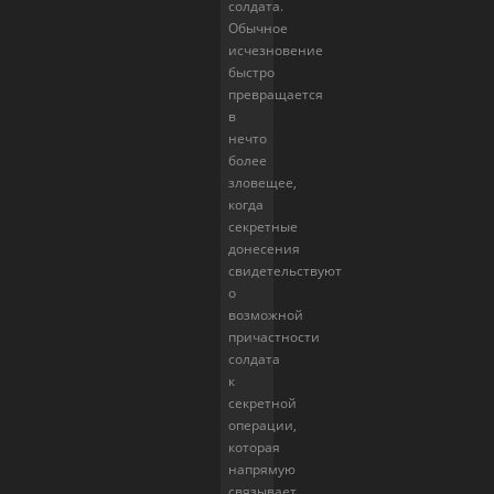
солдата.
Обычное
исчезновение
быстро
превращается
в
нечто
более
зловещее,
когда
секретные
донесения
свидетельствуют
о
возможной
причастности
солдата
к
секретной
операции,
которая
напрямую
связывает