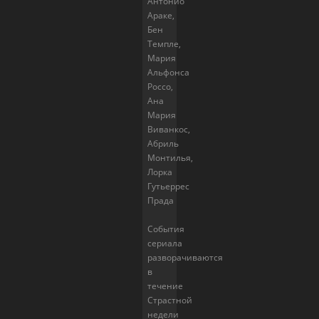
Антонио
Араке,
Бен
Темпле,
Мария
Альфонса
Россо,
Ана
Мария
Виванкос,
Абриль
Монтилья,
Лорка
Гутьеррес
Прада
События
сериала
разворачиваются
в
течение
Страстной
недели