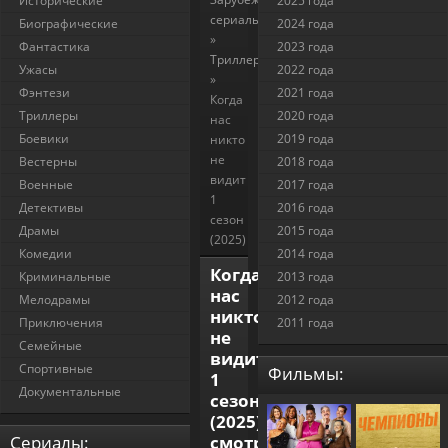
Исторические
2025 года
сериалы
Биографические
2024 года
»
Фантастика
2023 года
Триллеры
Ужасы
2022 года
»
Фэнтези
2021 года
Когда
Триллеры
2020 года
нас
Боевики
2019 года
никто
не
Вестерны
2018 года
видит
Военные
2017 года
1
Детективы
2016 года
сезон
Драмы
2015 года
(2025)
Комедии
2014 года
Когда
Криминальные
2013 года
нас
Мелодрамы
2012 года
никто
Приключения
2011 года
не
Семейные
видит
Спортивные
Фильмы:
1
Документальные
сезон
(2025)
Cериалы:
смотреть