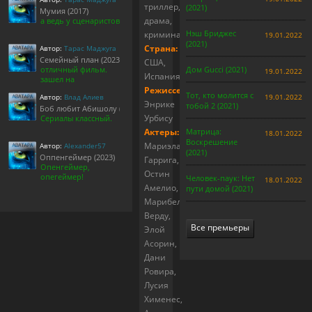
триллер,
(2021)
Мумия (2017)
драма,
а ведь у сценаристов
Нэш Бриджес
криминал
19.01.2022
(2021)
Страна:
Автор:
Тарас Маджуга
Семейный план (2023)
США,
отличный фильм.
Дом Gucci (2021)
19.01.2022
Испания
зашел на
Режиссер:
Тот, кто молится с
Автор:
Влад Алиев
19.01.2022
Энрике
тобой 2 (2021)
Боб любит Абишолу (1-5 сезон)
Урбису
Сериалы классный.
Актеры:
Матрица:
18.01.2022
Воскрешение
Мариэла
Автор:
Alexander57
(2021)
Оппенгеймер (2023)
Гаррига,
Опенгеймер,
Остин
опегеймер!
Человек-паук: Нет
18.01.2022
Амелио,
пути домой (2021)
Марибель
Верду,
Все премьеры
Элой
Асорин,
Дани
Ровира,
Лусия
Хименес,