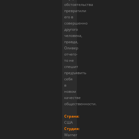
обстоятельства
превратили
его в
совершенно
другого
человека,
правда,
Оливер
отчего-
то не
спешит
предъявить
себя
в
новом
качестве
общественности.
Страна:
США
Студия:
Warner