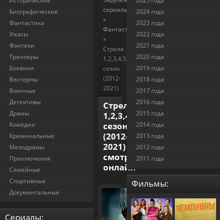
Исторические
2025 года
сериалы
Биографические
2024 года
»
Фантастика
2023 года
Фантастика
Ужасы
2022 года
»
Фэнтези
2021 года
Стрела
Триллеры
2020 года
1,2,3,4,5,6,7,8,9
Боевики
2019 года
сезон
(2012-
Вестерны
2018 года
2021)
Военные
2017 года
Детективы
2016 года
Стрела
Драмы
2015 года
1,2,3,4,5,6,7,8,9
Комедии
сезон
2014 года
(2012-
Криминальные
2013 года
2021)
Мелодрамы
2012 года
смотреть
Приключения
2011 года
онлайн
Семейные
Спортивные
Фильмы:
Документальные
Cериалы: