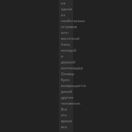
на
одном
из
необитаемых
островов
юго-
восточной
Азии,
молодой
и
дерзкий
миллиардер
Оливер
Куин
возвращается
домой
другим
человеком.
Все
это
время
все