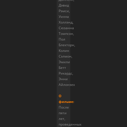
Дэвид
Рэмси,
Уилла
Холлэнд,
Сюзанна
Томпсон,
Пол
Блекторн,
Колин
Сэлмон,
Эмили
Бетт
Рикардс,
Энни
Айлонзех
О
фильме:
После
пяти
лет,
проведенных