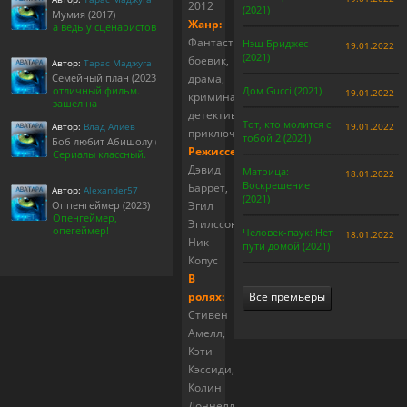
2012
(2021)
Мумия (2017)
Жанр:
а ведь у сценаристов
Фантастика,
Нэш Бриджес
19.01.2022
(2021)
боевик,
Автор:
Тарас Маджуга
Семейный план (2023)
драма,
отличный фильм.
Дом Gucci (2021)
19.01.2022
криминал,
зашел на
детектив,
Тот, кто молится с
Автор:
Влад Алиев
19.01.2022
приключения
тобой 2 (2021)
Боб любит Абишолу (1-5 сезон)
Режиссер:
Сериалы классный.
Дэвид
Матрица:
18.01.2022
Воскрешение
Баррет,
Автор:
Alexander57
(2021)
Оппенгеймер (2023)
Эгил
Опенгеймер,
Эгилссон,
опегеймер!
Человек-паук: Нет
18.01.2022
Ник
пути домой (2021)
Копус
В
ролях:
Все премьеры
Стивен
Амелл,
Кэти
Кэссиди,
Колин
Доннелл,