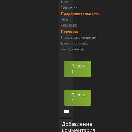
Bros
Television
Продолжительность:
46 x
~00:42:00
Перевод:
Профессиональный
(многоголосый,
закадровый)
Плеер
1
Плеер
2
Добавление
комментария