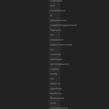
считали
его
погибшим
в
результате
кораблекрушения.
Однако,
он
оказался
единственным
из
членов
экипажа
затонувшего
судна,
кому
не
просто
удалось
выжить...
Внешние
или
внутренние