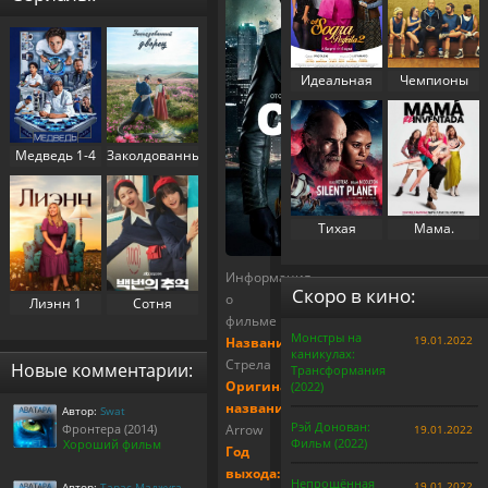
Идеальная
Чемпионы
свекровь 2
(2023)
(2025)
Медведь 1-4
Заколдованный
сезон (2022-
дворец 1
2025)
сезон (2025)
Тихая
Мама.
планета
Перезапуск
(2024)
(2025)
Информация
Скоро в кино:
о
Лиэнн 1
Сотня
фильме
сезон (2025)
воспоминаний
Монстры на
19.01.2022
/
Название:
каникулах:
Воспоминания
Стрела
Новые комментарии:
Трансформания
номера 100 1
Оригинальное
(2022)
сезон (2025)
название:
Автор:
Swat
Рэй Донован:
Фронтера (2014)
Arrow
19.01.2022
Фильм (2022)
Хороший фильм
Год
выхода:
Непрощённая
19.01.2022
Автор:
Тарас Маджуга