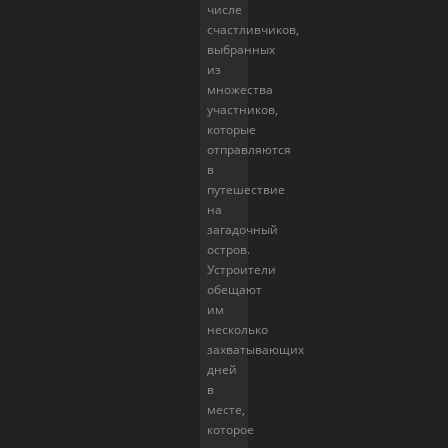
числе
счастливчиков,
выбранных
из
множества
участников,
которые
отправляются
в
путешествие
на
загадочный
остров.
Устроители
обещают
им
несколько
захватывающих
дней
в
месте,
которое