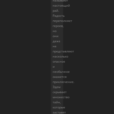
называют
настоящий
рай.
Радость
переполняет
героев,
но
они
даже
не
представляют
насколько
опасное
и
необычное
окажется
приключение.
Эдем
скрывает
множество
тайн,
которые
заставят