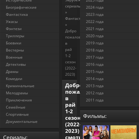
Исторические
2025 года
сериалы
Биографические
2024 года
»
Фантастика
2023 года
Фантастика
Ужасы
2022 года
»
Фэнтези
2021 года
Добро
Триллеры
2020 года
пожаловать
Боевики
2019 года
в
рай
Вестерны
2018 года
1-2
Военные
2017 года
сезон
Детективы
2016 года
(2022-
Драмы
2015 года
2023)
Комедии
2014 года
Добро
Криминальные
2013 года
пожаловать
Мелодрамы
2012 года
в
Приключения
2011 года
рай
Семейные
1-2
Спортивные
Фильмы:
сезон
Документальные
(2022-
2023)
Cериалы:
смотреть