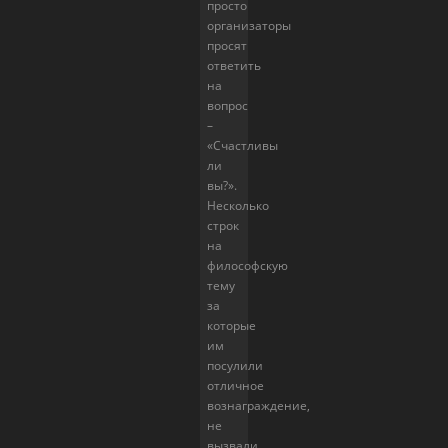
просто
организаторы
просят
ответить
на
вопрос
–
«Счастливы
ли
вы?».
Несколько
строк
на
философскую
тему
за
которые
им
посулили
отличное
вознаграждение,
не
вызвали