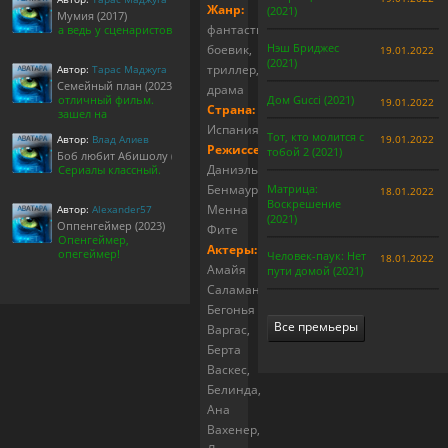
Жанр:
(2021)
Мумия (2017)
фантастика,
а ведь у сценаристов
Нэш Бриджес
боевик,
19.01.2022
(2021)
триллер,
Автор:
Тарас Маджуга
Семейный план (2023)
драма
отличный фильм.
Дом Gucci (2021)
19.01.2022
Страна:
зашел на
Испания
Тот, кто молится с
Автор:
Влад Алиев
19.01.2022
Режиссер:
тобой 2 (2021)
Боб любит Абишолу (1-5 сезон)
Даниэль
Сериалы классный.
Бенмаур,
Матрица:
18.01.2022
Воскрешение
Менна
Автор:
Alexander57
(2021)
Оппенгеймер (2023)
Фите
Опенгеймер,
Актеры:
опегеймер!
Человек-паук: Нет
18.01.2022
Амайя
пути домой (2021)
Саламанка,
Бегонья
Все премьеры
Варгас,
Берта
Васкес,
Белинда,
Ана
Вахенер,