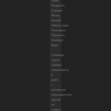
Лола
Родригес,
Серджо
Момо,
Амайя
Аберастури,
Гильермо
Пфенинг,
Альберт
Баро
Главные
герои
«Добро
пожаловать
в
рай»
–
активные
пользователи
одной
из
самых