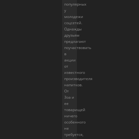
популярных
у
молодежи
соцсетей.
Однажды
друзьям
предлагают
поучаствовать
в
акции
от
известного
производителя
напитков.
От
Зоа и
ее
товарищей
ничего
особенного
не
требуется,