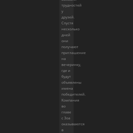
трудностей
у
друзей.
Спустя
несколько
дней
они
получают
приглашение
на
вечеринку,
где и
будут
объявлены
имена
победителей.
Компания
во
главе
с Зоа
оказываются
в