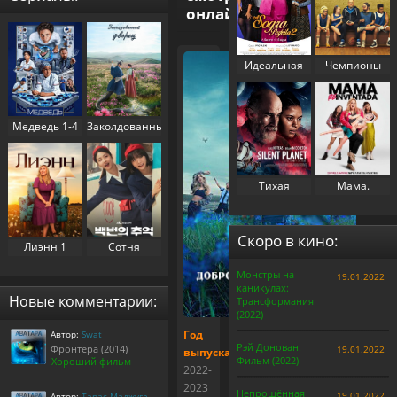
онлайн
Идеальная
Чемпионы
свекровь 2
(2023)
(2025)
Медведь 1-4
Заколдованный
сезон (2022-
дворец 1
2025)
сезон (2025)
Тихая
Мама.
планета
Перезапуск
(2024)
(2025)
Скоро в кино:
Лиэнн 1
Сотня
сезон (2025)
воспоминаний
Монстры на
19.01.2022
/
каникулах:
Воспоминания
Новые комментарии:
Трансформания
номера 100 1
(2022)
сезон (2025)
Год
Автор:
Swat
Рэй Донован:
Фронтера (2014)
19.01.2022
выпуска:
Фильм (2022)
Хороший фильм
2022-
2023
Непрощённая
19.01.2022
Автор:
Тарас Маджуга